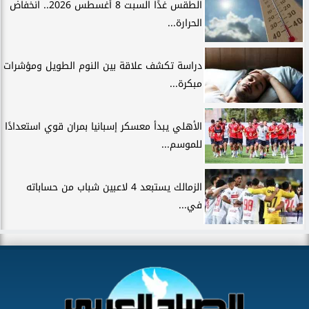
الطقس غدًا السبت 8 أغسطس 2026.. انخفاض
الحرارة...
دراسة تكشف علاقة بين النوم الطويل ومؤشرات
مبكرة...
الأهلي يبدأ معسكر إسبانيا بمران قوي استعدادًا
للموسم...
الزمالك يستبعد 4 لاعبين شباب من حساباته
في...