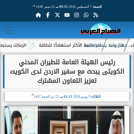
هـ
الجمعة
7 أغسطس 2026
09:55 مـ
22 صفر 1448
 واحد يتصدر قائمة الأكثر استهلاكًا للطاقة
الزمالك يستبعد 4 لاعبين شباب من حساباته في الموسم الجديد
الرئيسية
أخبار عربية
رئيس الهيئة العامة للطيران المدني
الكويتى يبحث مع سفير الاردن لدى الكويت
تعزيز التعاون المشترك
هـ
الثلاثاء
9 يونيو 2026
02:13 مـ
23 ذو الحجة 1447