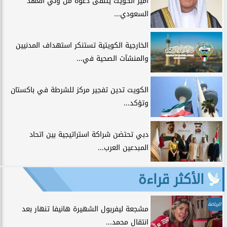
أمير الكويت يتلقى دعوة من ولي العهد
السعودي...
الخارجية الكويتية تستنكر استهداف المدنيين
والمنشآت الصحية في...
الكويت تدين تفجير مركز للشرطة في باكستان
وتؤكد...
دبي تحتضن شراكة استراتيجية بين اتحاد
المبدعين العرب...
الأكثر قراءة
الرياضة
مشجعة ليفربول الشهيرة هانيفا تنهار بعد
انتقال محمد...