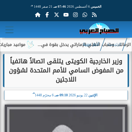
هـ
الخميس
6 أغسطس 2026
07:46 صـ
21 صفر 1448
الك.. وشباب الأهلي الإماراتي يدخل بقوة في...
مواعيد مباريات الي
الرئيسية
أخبار عربية
وزير الخارجية الكويتى يتلقى اتصالاً هاتفياً
من المفوض السامي للأمم المتحدة لشؤون
اللاجئين
هـ
الإثنين
22 يونيو 2026
09:10 صـ
6 محرّم 1448