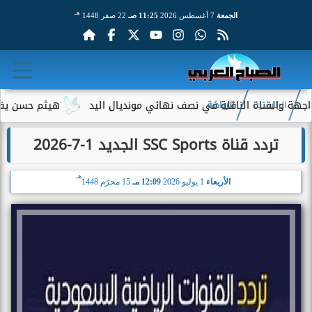
هـ
الجمعة
7 أغسطس 2026
11:25 صـ
22 صفر 1448
القناة الناقلة في نصف نهائي مونديال اليد
هيثم حسن يقترب من ال
الرئيسية
الرياضة
تردد قناة SSC Sports الجديد 1-7-2026
هـ
الأربعاء
1 يوليو 2026
12:09 مـ
15 محرّم 1448