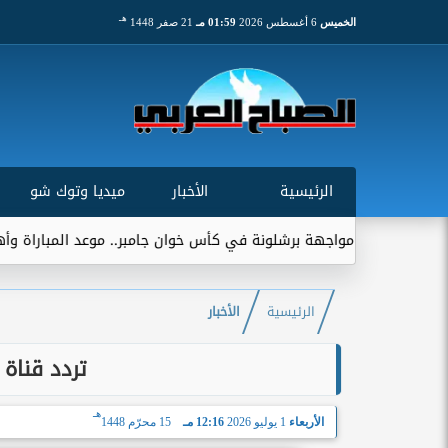
هـ
الخميس
6 أغسطس 2026
01:59 مـ
21 صفر 1448
الرئيسية
الأخبار
ميديا وتوك شو
قب مواجهة برشلونة في كأس خوان جامبر.. موعد المباراة وأهميتها التار
الرئيسية
الأخبار
تردد قناة الإي
هـ
الأربعاء
1 يوليو 2026
12:16 مـ
15 محرّم 1448