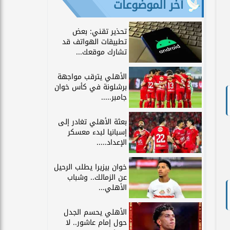
آخر الموضوعات
تحذير تقني: بعض
تطبيقات الهواتف قد
تشارك موقعك...
الأهلي يترقب مواجهة
برشلونة في كأس خوان
جامبر.....
بعثة الأهلي تغادر إلى
إسبانيا لبدء معسكر
الإعداد.....
خوان بيزيرا يطلب الرحيل
عن الزمالك.. وشباب
الأهلي...
الأهلي يحسم الجدل
حول إمام عاشور.. لا