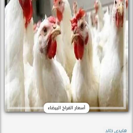
أسعار الفراخ البيضاء
هايدي خالد