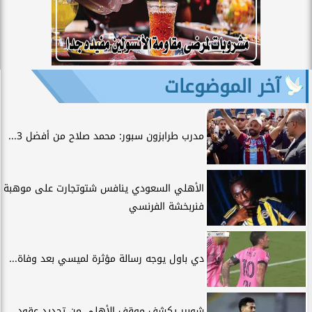
آخر الموضوعات
مدرب طرابزون سبور: محمد صلاح من أفضل 3...
الأهلي السعودي ينافس شتوتجارت على موهبة
فنربخشة الفرنسي
دي باول يوجه رسالة مؤثرة لميسي بعد وفاة...
شوبير يكشف موقف الأهلي من تجديد عقود