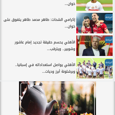
خوان...
الرياضة
إكرامي الشحات: طاهر محمد طاهر يتفوق على
خوان...
الرياضة
الأهلي يحسم حقيقة تجديد إمام عاشور
وشوبير.. ويترقب...
الرياضة
الأهلي يواصل استعداداته في إسبانيا..
وبرشلونة أبرز وديات...