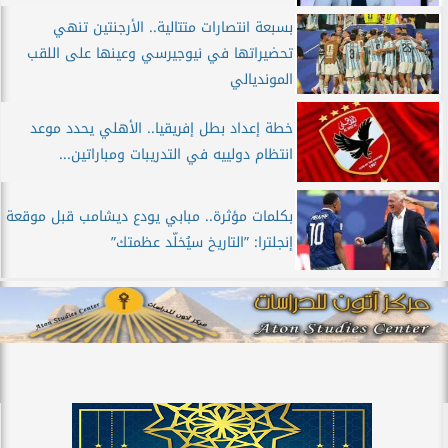
بسبعة انتصارات متتالية.. الأرجنتين تنهي
تحضيراتها في نيوجيرسي وعينها على اللقب
المونديالي
خطة إعداد بطل إفريقيا.. الأهلي يحدد موعد
انتظام دولييه في التدريبات ومباراتين...
بكلمات مؤثرة.. مبابي يودع ديشامب قبل موقعة
إنجلترا: ”التاريخ سيُخلّد عظمتك”