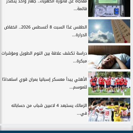
مفاجأة عن فاتورة الكهرباء.. جهاز واحد يتصدر
قائمة...
الطقس غدًا السبت 8 أغسطس 2026.. انخفاض
الحرارة...
دراسة تكشف علاقة بين النوم الطويل ومؤشرات
مبكرة...
الأهلي يبدأ معسكر إسبانيا بمران قوي استعدادًا
للموسم...
الزمالك يستبعد 4 لاعبين شباب من حساباته
في...