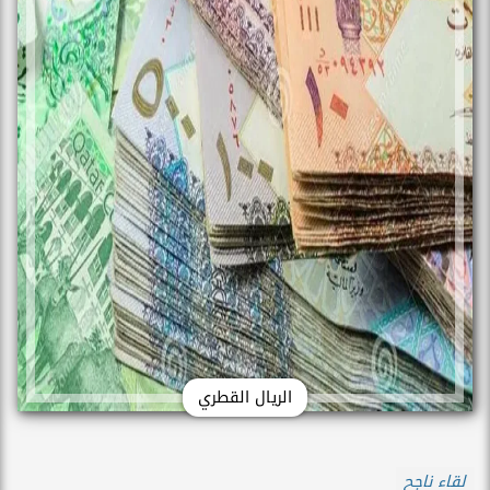
الريال القطري
لقاء ناجح