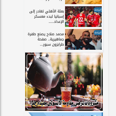
الرياضة
بعثة الأهلي تغادر إلى
إسبانيا لبدء معسكر
الإعداد.....
الرياضة
محمد صلاح يصنع طفرة
جماهيرية.. صفحة
طرابزون سبور...