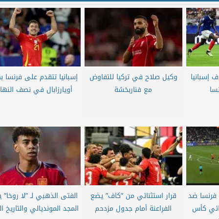
 إسبانيا
وكيل صلاح في تركيا للتفاوض
إسبانيا تتقدم على فرنسا 
نسا
مع فناربخشة
أويارزابال في نصف النها
ة فرنسا ضد
قرار استثنائي من ”كاف” يضع
الفتى الذهبي لـ ”لا روخا” ي
ائي كأس
الفراعنة أمام جدول مزدحم
المجد المونديالي والتاريخ ا