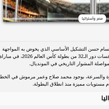
مصر وأستراليا
 حسام حسن التشكيل الأساسي الذي يخوض به المواجهة
المرتقبة أمام منتخب أستراليا، ضمن منافسات دور الـ32 من بطولة كأس العالم 2026، في مبارا
اصلة المشوار التاريخي في المونديال.
برة والسرعة، بوجود محمد صلاح وعمر مرموش في الخط
م مستويات مميزة منذ انطلاق البطولة.
يا