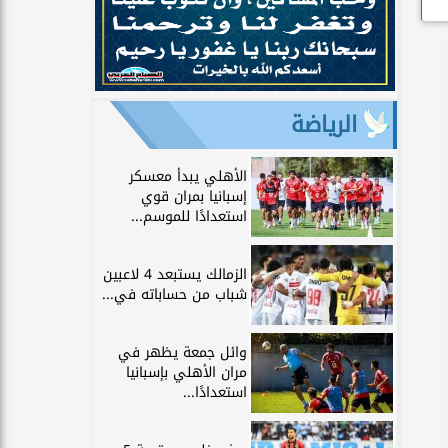
الرياضة
الأهلي يبدأ معسكر
إسبانيا بمران قوي
استعدادًا للموسم...
الزمالك يستبعد 4 لاعبين
شباب من حساباته في...
وائل جمعة يظهر في
مران الأهلي بإسبانيا
استعدادًا...