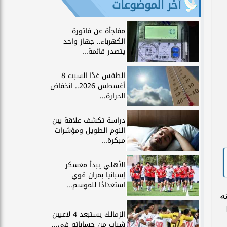
آخر الموضوعات
مفاجأة عن فاتورة
الكهرباء.. جهاز واحد
يتصدر قائمة...
الطقس غدًا السبت 8
أغسطس 2026.. انخفاض
الحرارة...
دراسة تكشف علاقة بين
النوم الطويل ومؤشرات
مبكرة...
الأهلي يبدأ معسكر
إسبانيا بمران قوي
استعدادًا للموسم...
ه
الزمالك يستبعد 4 لاعبين
شباب من حساباته في...