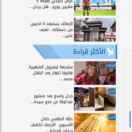
عرض خليجي بقيمة 5
ملايين يورو.. هل يرحل...
الزمالك يستبعد 4 لاعبين
من حساباته.. تعرف
على...
الأكثر قراءة
الرياضة
مشجعة ليفربول الشهيرة
ة
هانيفا تنهار بعد انتقال
محمد...
الأخبار
جدل واسع بعد منشور
متداولة عن منع سيدة...
الأخبار
حالة الطقس خلال
الأسبوع.. الأرصاد تكشف
درجات الحرارة...