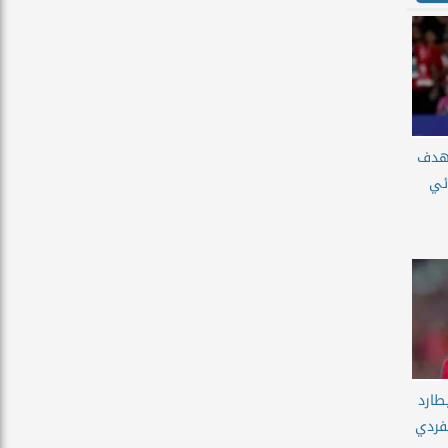
بهدف
ئي
طارد
لفردي