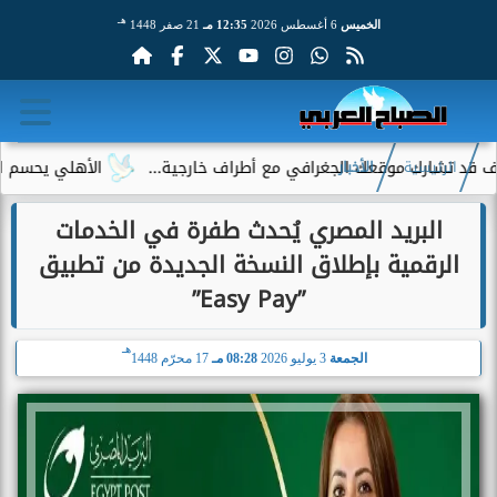
هـ
الخميس
6 أغسطس 2026
12:35 مـ
21 صفر 1448
رك موقعك الجغرافي مع أطراف خارجية...
الأهلي يحسم الجدل حول 
الرئيسية
الأخبار
البريد المصري يُحدث طفرة في الخدمات
الرقمية بإطلاق النسخة الجديدة من تطبيق
”Easy Pay”
هـ
الجمعة
3 يوليو 2026
08:28 مـ
17 محرّم 1448