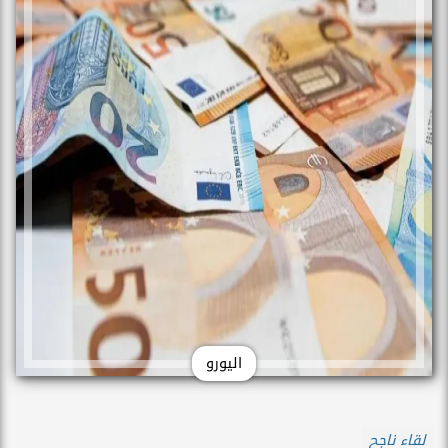
اليورو
لقاء ناجح