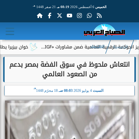
هـ
الخميس
6 أغسطس 2026
08:19 مـ
21 صفر 1448
 الرقمية العالمية ضمن مشاورات «IGF...
خوان بيزيرا يطلب الرحيل
الرئيسية
الاقتصاد
انتعاش ملحوظ في سوق الفضة بمصر بدعم
من الصعود العالمي
هـ
السبت
4 يوليو 2026
08:03 صـ
18 محرّم 1448