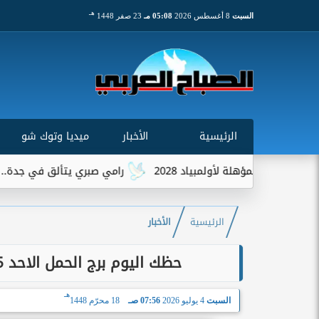
هـ
السبت
8 أغسطس 2026
05:08 مـ
23 صفر 1448
الرئيسية
الأخبار
ميديا وتوك شو
رامي صبري يتألق في جدة.. حفل جماهيري 
الرئيسية
الأخبار
حظك اليوم برج الحمل الاحد 5 يوليو 2026: بداية جديدة تستحق المحاولة
هـ
السبت
4 يوليو 2026
07:56 صـ
18 محرّم 1448