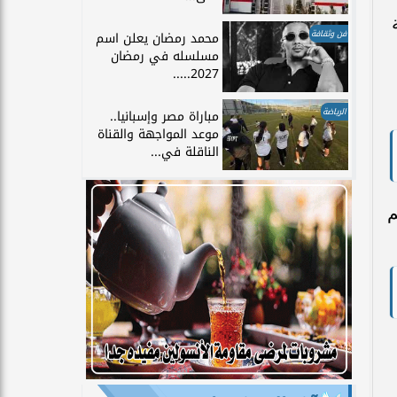
فن وثقافة
محمد رمضان يعلن اسم
مسلسله في رمضان
2027.....
الرياضة
مباراة مصر وإسبانيا..
موعد المواجهة والقناة
الناقلة في...
م