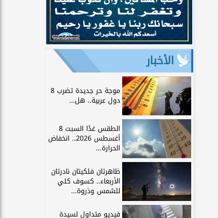
الأخبار
موجة حر جديدة تضرب 8
دول عربية.. هل...
الطقس غدًا السبت 8
أغسطس 2026.. انخفاض
الحرارة...
ظاهرتان فلكيتان نادرتان
الأربعاء.. كسوف كلي
للشمس وذروة...
فيديو متداول لسيدة