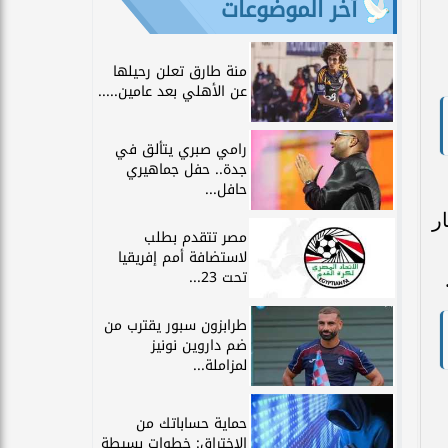
آخر الموضوعات
منة طارق تعلن رحيلها
عن الأهلي بعد عامين.....
رامي صبري يتألق في
جدة.. حفل جماهيري
حافل...
ر
مصر تتقدم بطلب
لاستضافة أمم إفريقيا
تحت 23...
طرابزون سبور يقترب من
ضم داروين نونيز
لمزاملة...
حماية حساباتك من
الاختراق: خطوات بسيطة