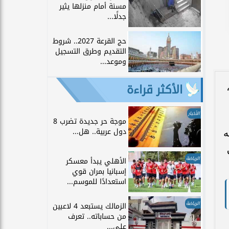
مسنة أمام منزلها يثير
جدلًا...
حج القرعة 2027.. شروط
التقديم وطرق التسجيل
وموعد...
الأكثر قراءة
الأخبار
موجة حر جديدة تضرب 8
دول عربية.. هل...
ه
الرياضة
الأهلي يبدأ معسكر
إسبانيا بمران قوي
استعدادًا للموسم...
الرياضة
الزمالك يستبعد 4 لاعبين
من حساباته.. تعرف
على...