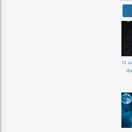
حظك اليوم برج السرطان الاحد 12
شاعرك