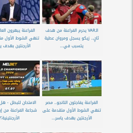
الـVAR يحرم الفراعنة من هدف
الفراعنة يبهرون العا
ثانٍ.. زيكو يسجل ومروان عطية
تنهي الشوط الأول مت
يتسبب في...
الأرجنتين بهدف يا
الفراعنة يفاجئون التانجو.. مصر
الامتحان للبطل - ه
تنهي الشوط الأول متقدمة على
شجاعة الفراعنة من إي
الأرجنتين بهدف ياسر...
الأرجنتينية؟