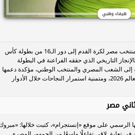
هيفاء وهبي
حرصت هيفاء وهبي على الاحتفال بتأهل منتخب مصر لكرة القدم إلى دور الـ16 من بطولة كأس
كبيرة بالإنجاز التاريخي الذي حققه الفراعنة في البطولة
ئة إلى الشعب المصري والمنتخب الوطني، مؤكدة دعمها
الكامل للفريق خلال مشواره في كأس العالم 2026، ومتمنية استمرار النجاحات خلال الأدوار
ثاني مصر
بها الرسمي على موقع «إنستجرام»، كتبت خلالها: «مبروك
 في تعليق لاقى تفاعلًا واسعًا من الجمهور المصري