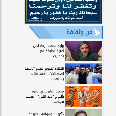
فن وثقافة
وليد سعد: أزمة لحن
أغنية لطيفة مع
تووليت...
انتهاء تصوير فيلم ”باسط
للعضلات”.. أحمد مالك
يستعد...
محمد الشرنوبي يعود
بألبوم ”بعد الليل”.. مرحلة
فنية...
ذكريات ومواقف طريفة: