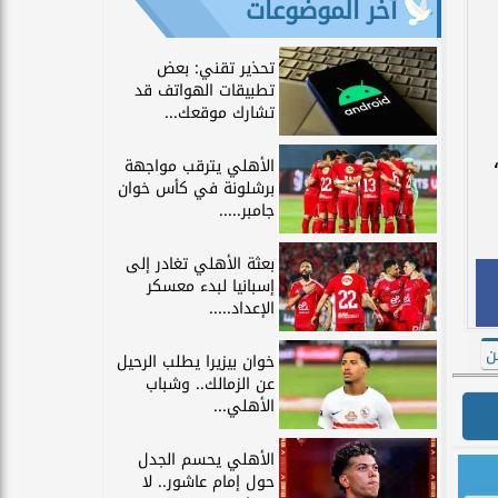
آخر الموضوعات
تحذير تقني: بعض
تطبيقات الهواتف قد
تشارك موقعك...
 بمواصلة كتابة التاريخ وتحقيق إنجاز جديد للكرة المصرية في كأس العالم 2026،
الأهلي يترقب مواجهة
برشلونة في كأس خوان
جامبر.....
بعثة الأهلي تغادر إلى
إسبانيا لبدء معسكر
الإعداد.....
ن
خوان بيزيرا يطلب الرحيل
عن الزمالك.. وشباب
الأهلي...
الأهلي يحسم الجدل
حول إمام عاشور.. لا