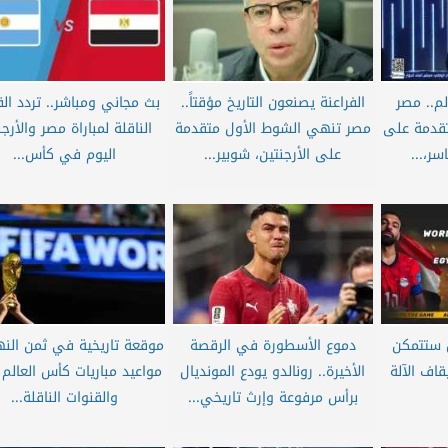
لم.. مصر
الفراعنة يصنعون التاريخ مؤقتاً..
بث مجاني ومباشر.. تردد الق
قدمة على
مصر تنهي الشوط الأول متقدمة
الناقلة لمباراة مصر والأرجن
سر،...
على الأرجنتين، شوبير...
اليوم في كأس...
ل ستتمكن
دموع الأسطورة في الرقصة
موقعة تاريخية في ثمن النه
قاف الآلة
الأخيرة.. رونالدو يودع المونديال
مواعيد مباريات كأس العالم 
برأس مرفوعة وإرث تاريخي...
والقنوات الناقلة...