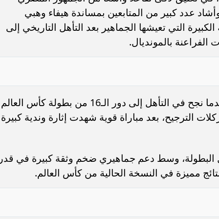
أشاد عدد كبير من المتابعين بمساندة هيفاء وهبي
بيرة التي تعيشها الجماهير بعد التأهل التاريخي إلى
وحقق منتخب مصر إنجازًا غير مسبوق بعدما نجح في التأهل إلى دور الـ16 من بطولة كأس العالم
ركلات الترجيح، بعد مباراة قوية شهدت إثارة وندية كبيرة
 البطولة، وسط دعم جماهيري ضخم وثقة كبيرة في قدر
ئج مميزة في النسخة الحالية من كأس العالم.