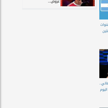
عروض...
نوات
تين
ائي..
اليوم