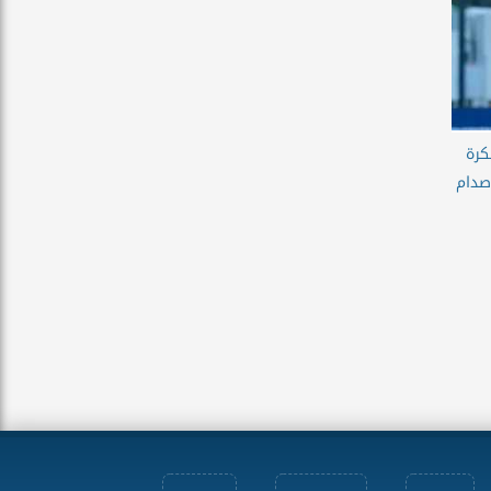
كرة
صدام