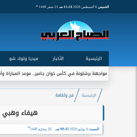
هـ
الخميس
6 أغسطس 2026
11:24 صـ
21 صفر 1448
الرئيسية
الأخبار
ميديا وتوك شو
ب مواجهة برشلونة في كأس خوان جامبر.. موعد المباراة وأهميتها التاري
الرئيسية
فن وثقافة
هيفاء وهبي ت
هـ
السبت
4 يوليو 2026
09:43 صـ
18 محرّم 1448