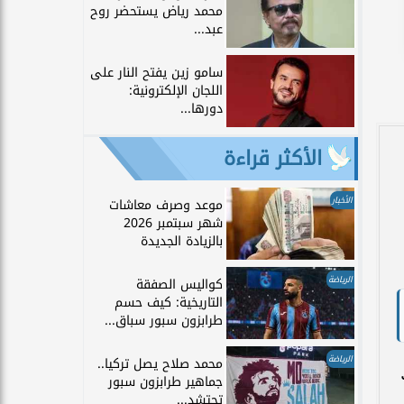
محمد رياض يستحضر روح
عبد...
سامو زين يفتح النار على
اللجان الإلكترونية:
دورها...
الأكثر قراءة
الأخبار
موعد وصرف معاشات
شهر سبتمبر 2026
بالزيادة الجديدة
الرياضة
كواليس الصفقة
التاريخية: كيف حسم
طرابزون سبور سباق...
الرياضة
محمد صلاح يصل تركيا..
جماهير طرابزون سبور
تحتشد...