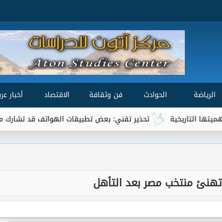
الرياضة
الحوادث
فن وثقافة
الاقتصاد
أخبار عرب
خية
تحذير تقني: بعض تطبيقات الهواتف قد تشارك موقعك الجغراف
هنئ منتخب مصر بعد التأهل