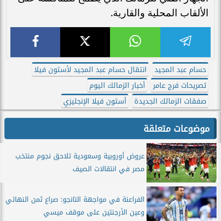
الألقاب المحلية والقارية.
حسام عبد المجيد
انتقال حسام عبد المجيد لأستون فيلا
تصريحات فرج عامر
أخبار الزمالك اليوم
صفقات الزمالك الجديدة
أستون فيلا الإنجليزي
موضوعات متعلقة
عروض أوروبية وسعودية تلاحق نجوم منتخب
مصر في انتقالات الصيف
الفراعنة في مواجهة التانجو: صراع ثمن النهائي
وعين الأرجنتين على موقف ميسي