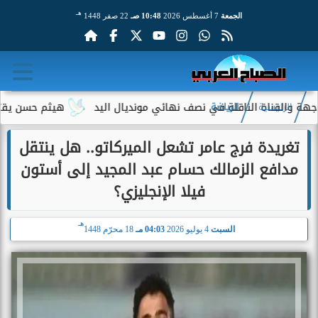
هـ
الجمعة
7 أغسطس 2026
10:48 صـ
22 صفر 1448
لقناة الناقلة في نصف نهائي مونديال اليد
هيثم حسن يقترب من الا
الرئيسية
الرياضة
تغريدة فرج عامر تشعل الميركاتو.. هل ينتقل
مدافع الزمالك حسام عبد المجيد إلى أستون
فيلا الإنجليزي؟
هـ
السبت
4 يوليو 2026
04:03 مـ
18 محرّم 1448