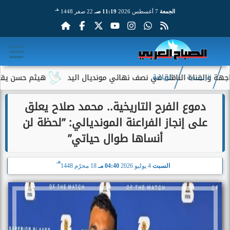
هـ
الجمعة
7 أغسطس 2026
11:19 صـ
22 صفر 1448
القناة الناقلة في نصف نهائي مونديال اليد
هيثم حسن يقترب من ا
الرئيسية
الرياضة
دموع الفرح التاريخية.. محمد صلاح يعلق
على إنجاز الفراعنة المونديالي: ”لحظة لن
أنساها طوال حياتي”
هـ
السبت
4 يوليو 2026
04:40 مـ
18 محرّم 1448