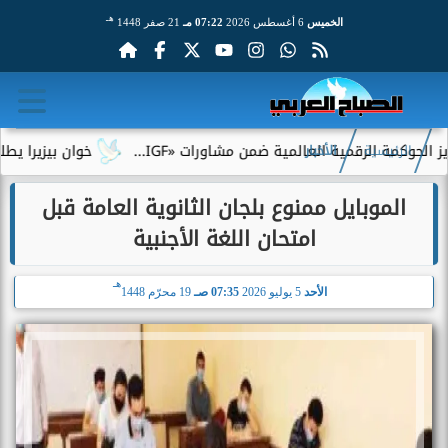
هـ
الخميس
6 أغسطس 2026
07:22 مـ
21 صفر 1448
الرقمية العالمية ضمن مشاورات «IGF...
خوان بيزيرا يطلب الرحيل 
الرئيسية
الأخبار
الموبايل ممنوع بلجان الثانوية العامة قبل
امتحان اللغة الأجنبية
هـ
الأحد
5 يوليو 2026
07:35 صـ
19 محرّم 1448