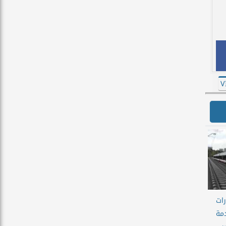
رات
دمة