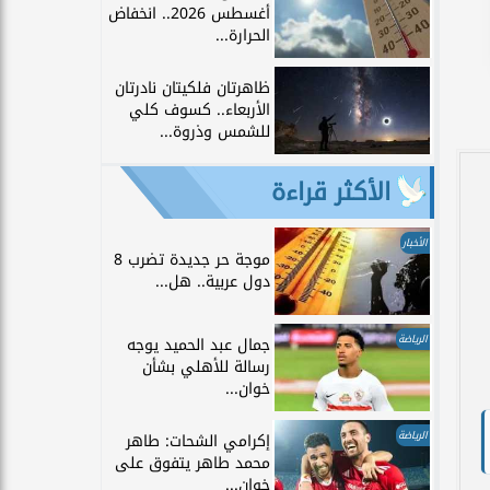
أغسطس 2026.. انخفاض
الحرارة...
ظاهرتان فلكيتان نادرتان
الأربعاء.. كسوف كلي
للشمس وذروة...
الأكثر قراءة
الأخبار
موجة حر جديدة تضرب 8
دول عربية.. هل...
الرياضة
جمال عبد الحميد يوجه
رسالة للأهلي بشأن
خوان...
الرياضة
إكرامي الشحات: طاهر
محمد طاهر يتفوق على
خوان...