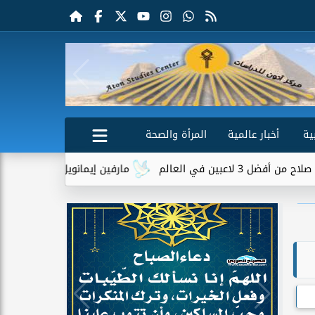
ية
أخبار عالمية
المرأة والصحة
م
مارفين إيمانويل.. سائق توصيل وعامل محطة 