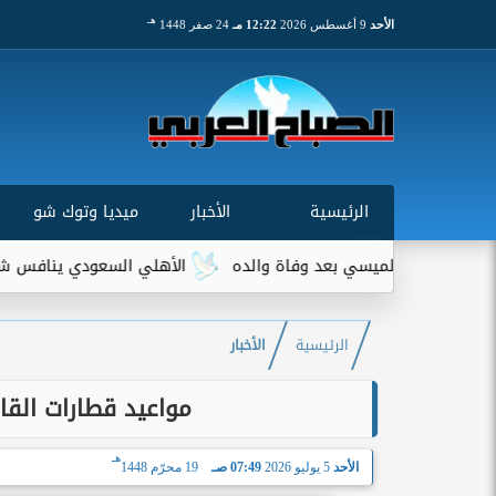
هـ
الأحد
9 أغسطس 2026
12:22 مـ
24 صفر 1448
الرئيسية
الأخبار
ميديا وتوك شو
لميسي بعد وفاة والده
الأهلي السعودي ينافس شتوتجارت على م
الرئيسية
الأخبار
مواعيد قطارات القاهر
هـ
الأحد
5 يوليو 2026
07:49 صـ
19 محرّم 1448