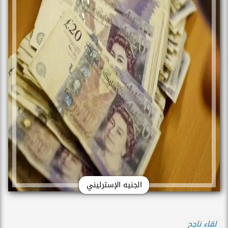
الجنيه الإسترليني
لقاء ناجح