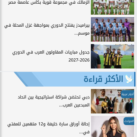
الزمالك في مجموعة قوية بكأس عاصمة مصر
بيراميدز يفتتح الدوري بمواجهة غزل المحلة في
موسم...
جدول مباريات المقاولون العرب في الدوري
2026-2027
الأكثر قراءة
أخبار عربية
دبي تحتضن شراكة استراتيجية بين اتحاد
المبدعين العرب...
الحوادث
إحالة أوراق سارة خليفة و12 متهمين للمفتي
في...