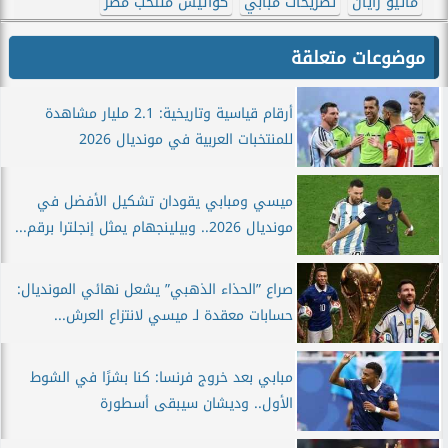
ماتيو رايان
تصريحات مبابي
كواليس منتخب مصر
موضوعات متعلقة
أرقام قياسية وتاريخية: 2.1 مليار مشاهدة
للمنتخبات العربية في مونديال 2026
ميسي ومبابي يقودان تشكيل الأفضل في
مونديال 2026.. وبيلينجهام يمثل إنجلترا برقم...
صراع ”الحذاء الذهبي” يشعل نهائي المونديال:
حسابات معقدة لـ ميسي لانتزاع العرش...
مبابي بعد خروج فرنسا: كنا بشرًا في الشوط
الأول.. وديشان سيبقى أسطورة