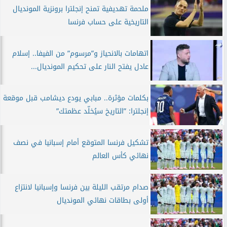
ملحمة تهديفية تمنح إنجلترا برونزية المونديال
التاريخية على حساب فرنسا
اتهامات بالانحياز و”مرسوم” من الفيفا.. إسلام
عادل يفتح النار على تحكيم المونديال...
بكلمات مؤثرة.. مبابي يودع ديشامب قبل موقعة
إنجلترا: ”التاريخ سيُخلّد عظمتك”
تشكيل فرنسا المتوقع أمام إسبانيا في نصف
نهائي كأس العالم
صدام مرتقب الليلة بين فرنسا وإسبانيا لانتزاع
أولى بطاقات نهائي المونديال