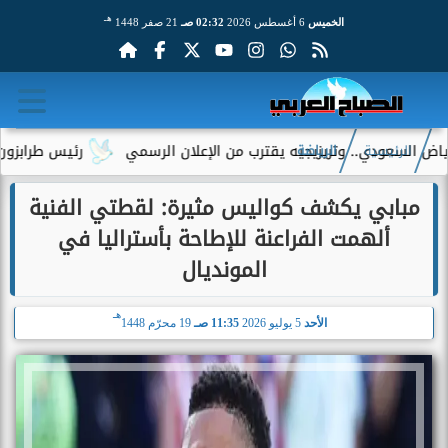
هـ
الخميس
6 أغسطس 2026
02:32 صـ
21 صفر 1448
عودي.. وتريزيجيه يقترب من الإعلان الرسمي
رئيس طرابزون سبور يك
الرئيسية
الرياضة
مبابي يكشف كواليس مثيرة: لقطتي الفنية
ألهمت الفراعنة للإطاحة بأستراليا في
المونديال
هـ
الأحد
5 يوليو 2026
11:35 صـ
19 محرّم 1448