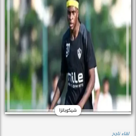
شيكوبانزا
لقاء ناجح