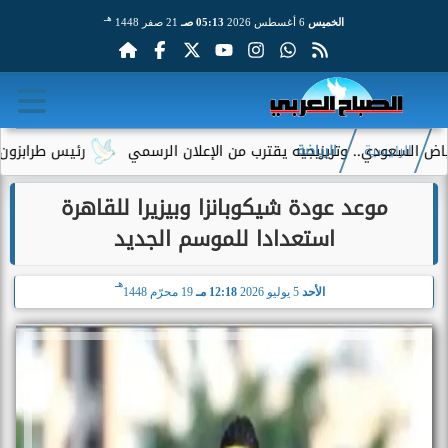
هـ
الخميس
6 أغسطس 2026
05:13 صـ
21 صفر 1448
ودي.. وتريزيجيه يقترب من الإعلان الرسمي
رئيس طرابزون سبور يكش
الرئيسية
الرياضة
موعد عودة شيكوبانزا وبيزيرا للقاهرة
استعدادا للموسم الجديد
هـ
الأحد
5 يوليو 2026
12:18 مـ
19 محرّم 1448