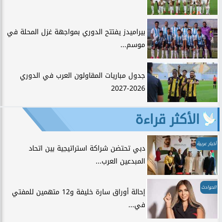
بيراميدز يفتتح الدوري بمواجهة غزل المحلة في
موسم...
جدول مباريات المقاولون العرب في الدوري
2026-2027
الأكثر قراءة
أخبار عربية
دبي تحتضن شراكة استراتيجية بين اتحاد
المبدعين العرب...
الحوادث
إحالة أوراق سارة خليفة و12 متهمين للمفتي
في...