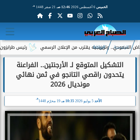
هـ
الخميس
6 أغسطس 2026
12:46 صـ
21 صفر 1448
عودي.. وتريزيجيه يقترب من الإعلان الرسمي
رئيس طرابزون سبور يك
الرئيسية
الرياضة
التشكيل المتوقع لـ الأرجنتين.. الفراعنة
يتحدون راقصي التانجو في ثمن نهائي
مونديال 2026
هـ
الأحد
5 يوليو 2026
10:35 مـ
19 محرّم 1448