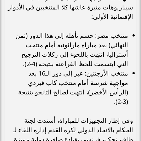
سيناريوهات مثيرة عاشها كلا المنتخبين في الأدوار
الإقصائية الأولى:
منتخب مصر: حسم تأهله إلى هذا الدور (ثمن
النهائي) بعد مباراة ماراثونية أمام منتخب
أستراليا، انتهت باللجوء إلى ركلات الترجيح
التي ابتسمت للحظ الفراعنة بنتيجة (4-2).
منتخب الأرجنتين: عبر إلى دور الـ16 بعد
مواجهة شرسة أمام منتخب كاب فيردي
(الرأس الأخضر)، انتهت لصالح التانجو بنتيجة
(3-2).
وفي إطار التجهيزات للمباراة، أسندت لجنة
الحكام بالاتحاد الدولي لكرة القدم إدارة اللقاء لـ
طاقم تحكيم فرنسي بقيادة صافرة دولية مميزة