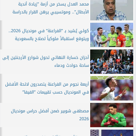
محمد العدل يسخر من أزمة ”زيادة أندية
الأبطال”.. وموتسيبي يرهن القرار بالدراسة
كولي يُشيد بـ ”الفراعنة” في مونديال 2026..
ويتوقع استقبالاً ملوكياً لصلاح بالسعودية
أحزان خسارة النهائي تحول شوارع الأرجنتين إلى
ساحة حوادث ودماء
أربعة نجوم من الفراعنة يتصدرون لائحة الأفضل
في المونديال حسب تقييمات ”الفيفا”
مصطفى شوبير ضمن أفضل حراس مونديال
2026