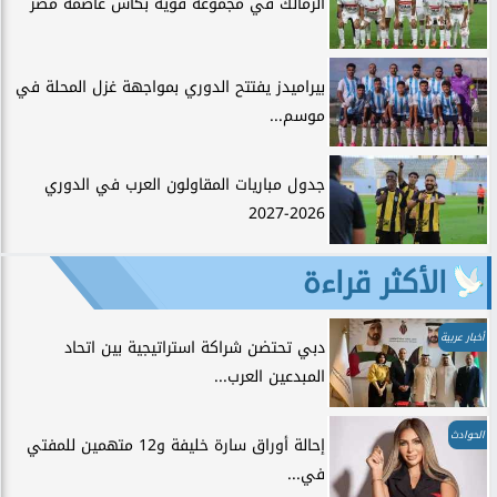
الزمالك في مجموعة قوية بكأس عاصمة مصر
بيراميدز يفتتح الدوري بمواجهة غزل المحلة في
موسم...
جدول مباريات المقاولون العرب في الدوري
2026-2027
الأكثر قراءة
أخبار عربية
دبي تحتضن شراكة استراتيجية بين اتحاد
المبدعين العرب...
الحوادث
إحالة أوراق سارة خليفة و12 متهمين للمفتي
في...