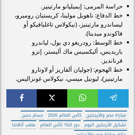
حراسة المرمى: إيميليانو مارتينيز.
خط الدفاع: ناهويل مولينا، كريستيان روميرو،
ليساندرو مارتينيز، (نيكولاس تاغليافيكو أو
فاكوندو ميدينا).
خط الوسط: رودريغو دي بول، لياندرو
باريديس، أليكسيس ماك أليستر، إنزو
فرنانديز.
خط الهجوم: (جوليان ألفاريز أو لاوتارو
مارتينيز)، ليونيل ميسي، نيكولاس غونزاليس.
مباراة مصر والأرجنتين
كأس العالم 2026
حسام حسن
تشكيل الأرجنتين اليوم
دور الـ16 كأس العالم
ملعب أتالانتا
حكام مباراة مصر والأرجنتين