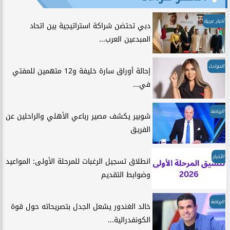
أخبار عربية
دبي تحتضن شراكة استراتيجية بين اتحاد
المبدعين العرب...
الحوادث
إحالة أوراق سارة خليفة و12 متهمين للمفتي
في...
الرياضة
شوبير يكشف مصير رباعي الأهلي والراحلين عن
الفريق
الأخبار
انطلاق تسجيل الرغبات للمرحلة الأولى: المواعيد
وضوابط التقديم
الرياضة
خالد الغندور يشعل الجدل بتصريحاته حول قوة
الكونفدرالية...