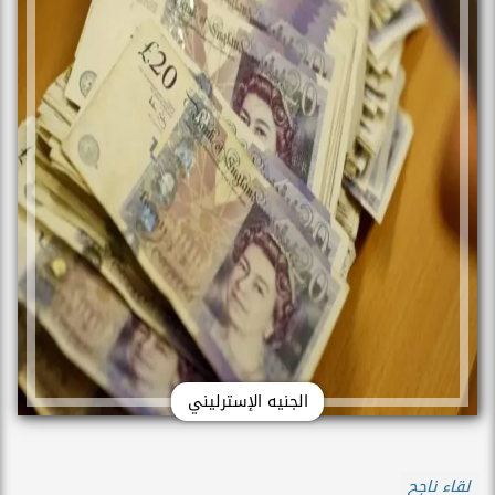
الجنيه الإسترليني
لقاء ناجح