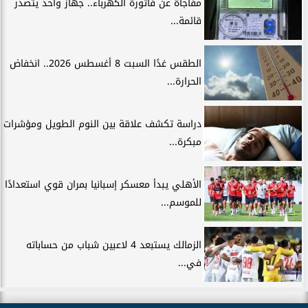
مفاجأة عن فاتورة الكهرباء.. جهاز واحد يتصدر
قائمة...
الطقس غدًا السبت 8 أغسطس 2026.. انخفاض
الحرارة...
دراسة تكشف علاقة بين النوم الطويل ومؤشرات
مبكرة...
الأهلي يبدأ معسكر إسبانيا بمران قوي استعدادًا
للموسم...
الزمالك يستبعد 4 لاعبين شباب من حساباته
في...