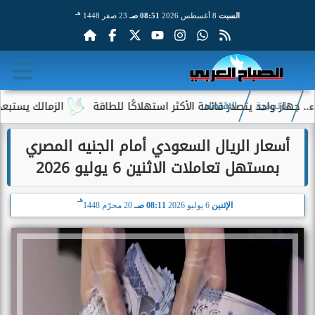
هـ
السبت
8 أغسطس 2026
08:51 صـ
23 صفر 1448
ز واحد يتصدر قائمة الأكثر استهلاكًا للطاقة
الزمالك يستبعد 4 لاعبين شباب من حساباته في الموسم الجديد
الرئيسية
الاقتصاد
أسعار الريال السعودي أمام الجنيه المصري
بمستهل تعاملات الاثنين 6 يوليو 2026
هـ
الإثنين
6 يوليو 2026
08:11 صـ
20 محرّم 1448