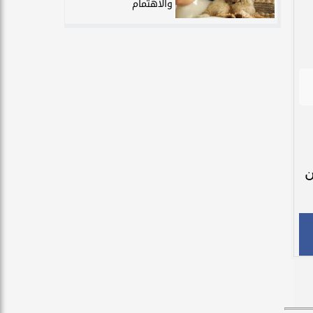
والاهتمام
من