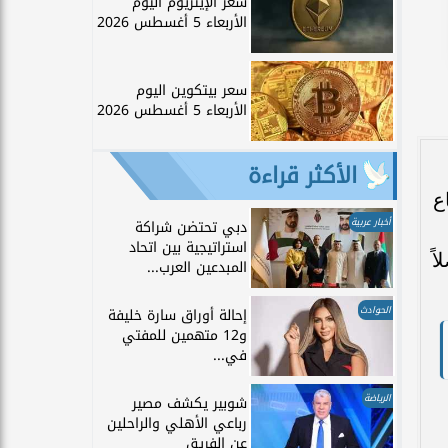
سعر الإيثريوم اليوم
الأربعاء 5 أغسطس 2026
سعر بيتكوين اليوم
الأربعاء 5 أغسطس 2026
الأكثر قراءة
اع
أخبار عربية
دبي تحتضن شراكة
استراتيجية بين اتحاد
ً
المبدعين العرب...
الحوادث
إحالة أوراق سارة خليفة
و12 متهمين للمفتي
في...
الرياضة
شوبير يكشف مصير
رباعي الأهلي والراحلين
عن الفريق