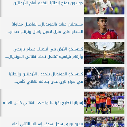
جوردون يمنح إنجلترا التقدم أمام الأرجنتين
مستغلين غيابه بالمونديال.. تفاصيل محاولة
السطو على منزل لامين يامال وترقب صدام...
كلاسيكو الأرض في أتلانتا.. صدام تاريخي
وأرقام قياسية تشعل نصف نهائي المونديال...
كلاسيكو المونديال يتجدد.. الأرجنتين وإنجلترا
في صراع ناري على بطاقة نهائي كأس...
إسبانيا تطيح بفرنسا وتصعد لنهائي كأس العالم
بيدرو بورو يسجل هدف إسبانيا الثاني أمام