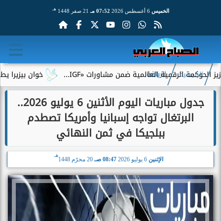
هـ
الخميس
6 أغسطس 2026
07:52 مـ
21 صفر 1448
كمة الرقمية العالمية ضمن مشاورات «IGF...
خوان بيزيرا يطلب الر
الرئيسية
الرياضة
جدول مباريات اليوم الأثنين 6 يوليو 2026..
البرتغال تواجه إسبانيا وأمريكا تصطدم
ببلجيكا في ثمن النهائي
هـ
الإثنين
6 يوليو 2026
08:47 صـ
20 محرّم 1448