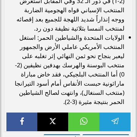
(2-1) في دور الـ 32 وفي المقابل استعرض
المنتخب الإسباني قواه الهجومية الضاربة
ووجه إنذاراً شديد اللهجة للجميع بعد إقصائه
لمنتخب النمسا بثلاثية نظيفة دون رد.
الولايات المتحدة والشياطين الحمر: استغل
المنتخب الأمريكي عاملي الأرض والجمهور
ليعبر بنجاح نحو ثمن النهائي إثر تغلبه على
منتخب البوسنة والهرسك بهدفين نظيفين (2-
0) أما المنتخب البلجيكي، فقد خاض مباراة
ماراثونية حبست الأنفاس أمام أسود التيرانجا
(منتخب السنغال)، وانتهت لصالح الشياطين
الحمر بنتيجة مثيرة (3-2).