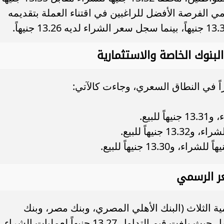
مي الفرصة الأفضل للراغبين في اقتناء العملة بتقديمه
بنوك الخاصة والاستثمارية
راً في النطاق السعري، وجاءت كالآتي:
ر الرسمي
الثلاث (البنك الأهلي المصري، وبنك مصر، وبنك
القاهرة)، تطابقت الأرقام المسجلة بالكامل حيث بلغت قيم التداول 13.27 جنيهاً لعمليات الشراء،