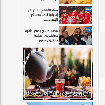
الرياضة
بعثة الأهلي تغادر إلى
إسبانيا لبدء معسكر
الإعداد.....
الرياضة
محمد صلاح يصنع طفرة
جماهيرية.. صفحة
طرابزون سبور...