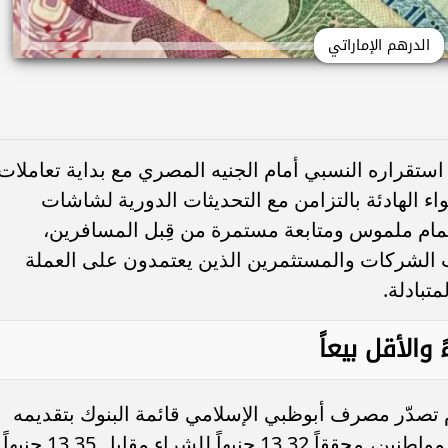
الدرهم الإماراتي
تقراره النسبي أمام الجنيه المصري مع بداية تعاملات
و 2026 وتأتي هذه الأجواء الهادئة بالتزامن مع التحديثات الدورية لشاشات
مام ملموس ومتابعة مستمرة من قِبل المسافرين،
ب الشركات والمستثمرين الذين يعتمدون على العملة
متبادلة.
والأقل بيعاً
صدّر مصرف أبوظبي الإسلامي قائمة البنوك بتقديمه
أعلى سعر لشراء الدرهم الإماراتي من المواطنين، محققاً 13.32 جنيهاً للشراء مقابل 13.35 جنيهاً