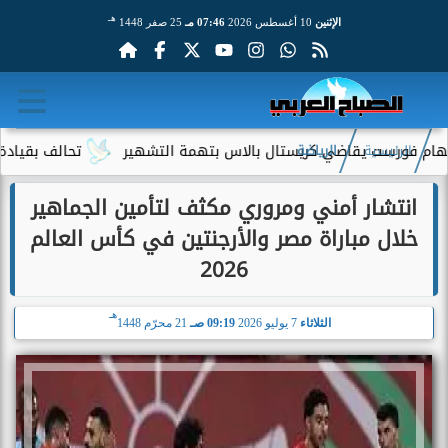
هـ
الإثنين
10 أغسطس 2026
07:46 مـ
25 صفر 1448
رست يقاضي كريستال بالاس بتهمة التشهير
تحالف بقيادة جيف بيزوس 
الرئيسية
الرياضة
انتشار أمني ومروري مكثف لتأمين الجماهير
خلال مباراة مصر والأرجنتين في كأس العالم
2026
هـ
الثلاثاء
7 يوليو 2026
09:19 صـ
21 محرّم 1448