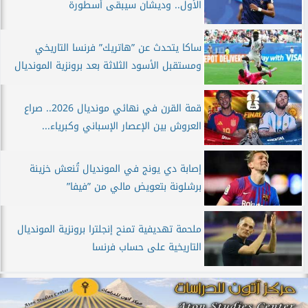
الأول.. وديشان سيبقى أسطورة
ساكا يتحدث عن ”هاتريك” فرنسا التاريخي
ومستقبل الأسود الثلاثة بعد برونزية المونديال
قمة القرن في نهائي مونديال 2026.. صراع
العروش بين الإعصار الإسباني وكبرياء...
إصابة دي يونج في المونديال تُنعش خزينة
برشلونة بتعويض مالي من ”فيفا”
ملحمة تهديفية تمنح إنجلترا برونزية المونديال
التاريخية على حساب فرنسا