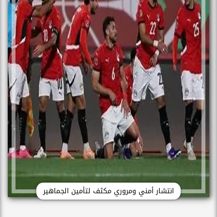
انتشار أمني ومروري مكثف لتأمين الجماهير