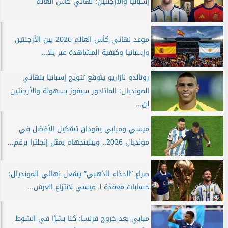
إسبانيا والأرجنتين: نهائي كأس العالم
موعد نهائي كأس العالم 2026 بين الأرجنتين
وإسبانيا وكيفية المشاهدة عبر يلا...
رونالدو نازاريو يتوقع تتويج إسبانيا بنهائي
المونديال: الماتادور سيفوز بسهولة والأرجنتين
لن...
ميسي ومبابي يقودان تشكيل الأفضل في
مونديال 2026.. وبيلينجهام يمثل إنجلترا برقم...
صراع ”الحذاء الذهبي” يشعل نهائي المونديال:
حسابات معقدة لـ ميسي لانتزاع العرش...
مبابي بعد خروج فرنسا: كنا بشرًا في الشوط