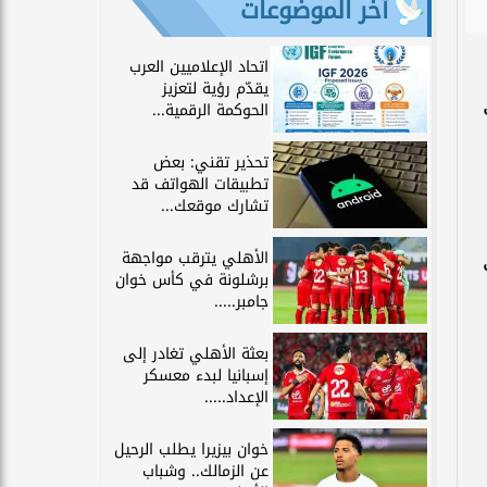
آخر الموضوعات
اتحاد الإعلاميين العرب
يقدّم رؤية لتعزيز
الحوكمة الرقمية...
تحذير تقني: بعض
تطبيقات الهواتف قد
تشارك موقعك...
الأهلي يترقب مواجهة
برشلونة في كأس خوان
جامبر.....
بعثة الأهلي تغادر إلى
إسبانيا لبدء معسكر
الإعداد.....
خوان بيزيرا يطلب الرحيل
عن الزمالك.. وشباب