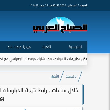
هـ
الجمعة
7 أغسطس 2026
03:52 صـ
22 صفر 1448
الرئيسية
الأخبار
ميديا وتوك شو
ني: بعض تطبيقات الهواتف قد تشارك موقعك الجغرافي مع أطراف خارجية
الرئيسية
الأخبار
بو
هـ