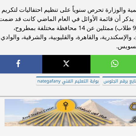
مية والوزارة تحرص سنوياً على تنظيم احتفاليات لتكريم
، يذكر أن قائمة الأوائل في العام الماضي كانت قد ضمت
34 طالباً وطالبة (موزعين بين 25 طالبة و9 طلاب) ممثلين عن 14 محافظة مختلفة بمطروح،
 والإسكندرية، والقاهرة، والقليوبية، والشرقية، والوادي
السويس.
نايع برقم الجلوس
بوابة التعليم الفني nategafany