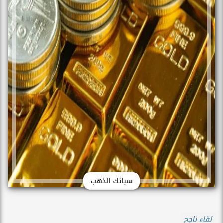
سبائك الذهب
لقاء ناجح