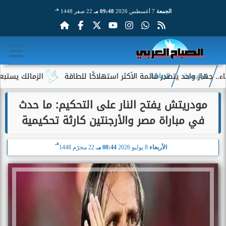
هـ
الجمعة
7 أغسطس 2026
09:48 مـ
22 صفر 1448
 واحد يتصدر قائمة الأكثر استهلاكًا للطاقة
الزمالك يستبعد 4 لاعبين شباب من حساباته في الموسم الجديد
الرئيسية
الرياضة
مودريتش يفتح النار على التحكيم: ما حدث
في مباراة مصر والأرجنتين كارثة تحكيمية
هـ
الأربعاء
8 يوليو 2026
08:44 مـ
22 محرّم 1448