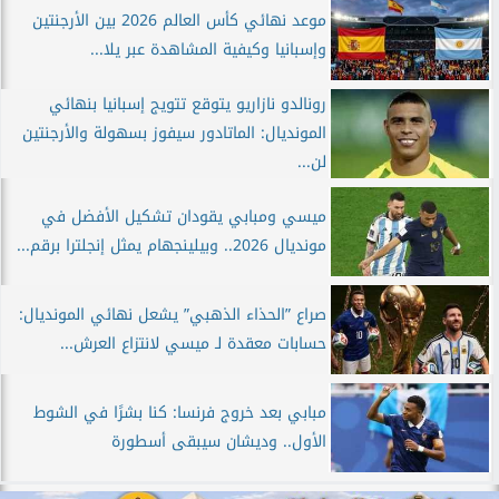
موعد نهائي كأس العالم 2026 بين الأرجنتين
وإسبانيا وكيفية المشاهدة عبر يلا...
رونالدو نازاريو يتوقع تتويج إسبانيا بنهائي
المونديال: الماتادور سيفوز بسهولة والأرجنتين
لن...
ميسي ومبابي يقودان تشكيل الأفضل في
مونديال 2026.. وبيلينجهام يمثل إنجلترا برقم...
صراع ”الحذاء الذهبي” يشعل نهائي المونديال:
حسابات معقدة لـ ميسي لانتزاع العرش...
مبابي بعد خروج فرنسا: كنا بشرًا في الشوط
الأول.. وديشان سيبقى أسطورة