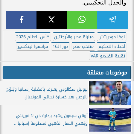
والجدل التحكيمي.
لوكا مودريتش
مباراة مصر والأرجنتين
كأس العالم 2026
أخطاء التحكيم
منتخب مصر
دور الـ16
فرانسوا ليتكسير
تقنية الفيديو VAR
موضوعات متعلقة
ليونيل سكالوني يعترف بأفضلية إسبانيا ويُلوّح
بالرحيل بعد خسارة نهائي المونديال
أوناي سيمون يشيد بإدارة دي لا فوينتي
ويُهدي القفاز الذهبي لمنظومة إسبانيا...