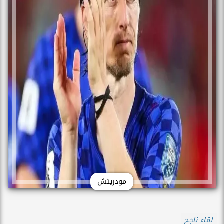
مودريتش
لقاء ناجح