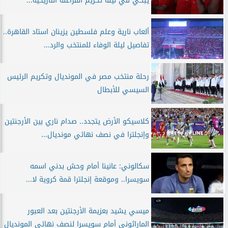
يبكي في ليلة تكريم الفراعنة التاريخية...
ألعاب نارية وعلم فلسطين يزينان استاد القاهرة..
تفاصيل ليلة الوفاء للمنتخب والرد...
رحلة منتخب مصر في المونديال وتكريم الرئيس
السيسي للأبطال
كلاسيكو الأرض يتجدد.. صدام ناري بين الأرجنتين
وإنجلترا في نصف نهائي مونديال...
سكالوني: عانينا أمام وحش بدني اسمه
سويسرا.. وموقعة إنجلترا قمة كروية لا...
ميسي يشيد بعزيمة الأرجنتين بعد العبور
الماراثوني أمام سويسرا لنصف نهائي المونديال