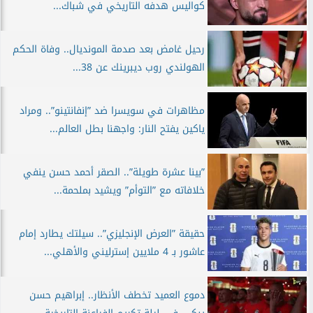
كواليس هدفه التاريخي في شباك...
رحيل غامض بعد صدمة المونديال.. وفاة الحكم
الهولندي روب ديبرينك عن 38...
مظاهرات في سويسرا ضد ”إنفانتينو”.. ومراد
ياكين يفتح النار: واجهنا بطل العالم...
”بينا عشرة طويلة”.. الصقر أحمد حسن ينفي
خلافاته مع ”التوأم” ويشيد بملحمة...
حقيقة ”العرض الإنجليزي”.. سيلتك يطارد إمام
عاشور بـ 4 ملايين إسترليني والأهلي...
دموع العميد تخطف الأنظار.. إبراهيم حسن