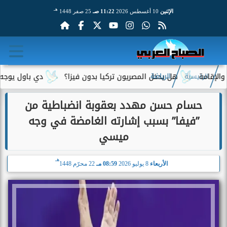
هـ
الإثنين
10 أغسطس 2026
11:22 صـ
25 صفر 1448
هل يدخل المصريون تركيا بدون فيزا؟
دي باول يوجه رسالة 
الرئيسية
الرياضة
حسام حسن مهدد بعقوبة انضباطية من
”فيفا” بسبب إشارته الغامضة في وجه
ميسي
هـ
الأربعاء
8 يوليو 2026
08:59 مـ
22 محرّم 1448