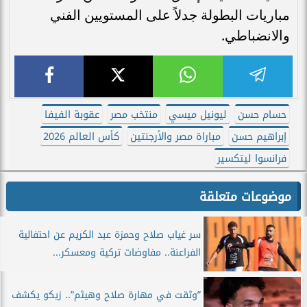
مباريات البطولة جدلاً على المستويين الفني
والانضباطي.
حسام حسن
ليونيل ميسي
منتخب مصر
عقوبة الفيفا
إبراهيم حسن
مباراة مصر والأرجنتين
كأس العالم 2026
فرانسوا ليتكسير
موضوعات متعلقة
سر غياب صلاح وحمزة عبد الكريم عن احتفالية
الفراعنة.. مفاوضات تركية ومعسكر...
”وثقت في مهارة صلاح وهيثم”.. زيكو يكشف