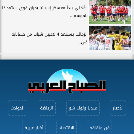
الأهلي يبدأ معسكر إسبانيا بمران قوي استعدادًا
للموسم...
الزمالك يستبعد 4 لاعبين شباب من حساباته
في...
الأخبار
ميديا وتوك شو
الرياضة
الحوادث
فن وثقافة
الاقتصاد
أخبار عربية