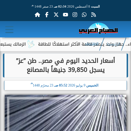
هـ
السبت
8 أغسطس 2026
02:34 صـ
23 صفر 1448
 واحد يتصدر قائمة الأكثر استهلاكًا للطاقة
الزمالك يستبعد 4 لاعبين شباب من حساباته في الموسم الجديد
الرئيسية
الاقتصاد
أسعار الحديد اليوم في مصر.. طن ”عز”
يسجل 39,850 جنيهاً بالمصانع
هـ
الخميس
9 يوليو 2026
05:52 صـ
23 محرّم 1448