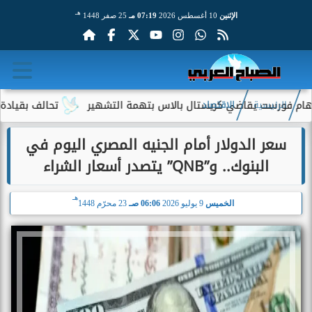
هـ
الإثنين
10 أغسطس 2026
07:19 مـ
25 صفر 1448
ست يقاضي كريستال بالاس بتهمة التشهير
تحالف بقيادة جيف بيزوس ي
الرئيسية
الاقتصاد
سعر الدولار أمام الجنيه المصري اليوم في
البنوك.. و”QNB” يتصدر أسعار الشراء
هـ
الخميس
9 يوليو 2026
06:06 صـ
23 محرّم 1448