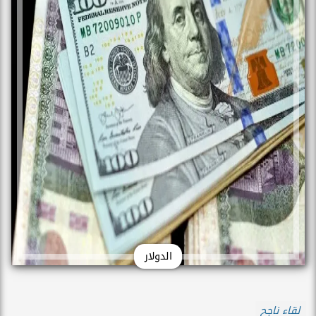
الدولار
لقاء ناجح