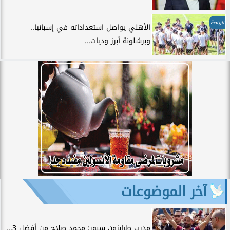
الرياضة
الأهلي يواصل استعداداته في إسبانيا..
وبرشلونة أبرز وديات...
آخر الموضوعات
مدرب طرابزون سبور: محمد صلاح من أفضل 3...