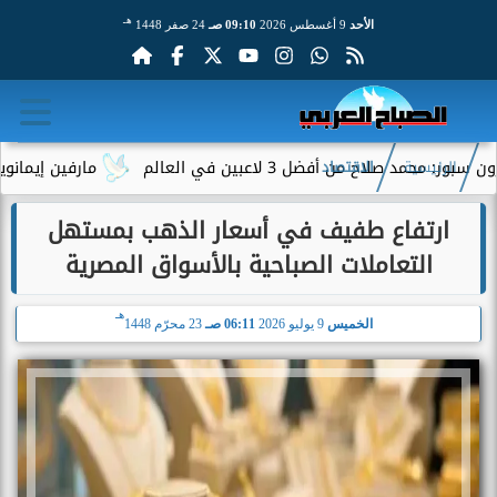
هـ
الأحد
9 أغسطس 2026
09:10 صـ
24 صفر 1448
لاح من أفضل 3 لاعبين في العالم
مارفين إيمانويل.. سا
الرئيسية
الاقتصاد
ارتفاع طفيف في أسعار الذهب بمستهل
التعاملات الصباحية بالأسواق المصرية
هـ
الخميس
9 يوليو 2026
06:11 صـ
23 محرّم 1448