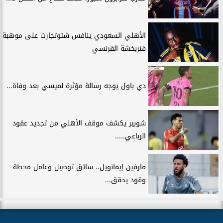
الأهلي السعودي ينافس شتوتجارت على موهبة
فنربخشة الفرنسي
دي باول يوجه رسالة مؤثرة لميسي بعد وفاة...
شوبير يكشف موقف الأهلي من تجديد عقود
الرباعي.....
مارفين إيمانويل.. سائق توصيل وعامل محطة
وقود يحقق...