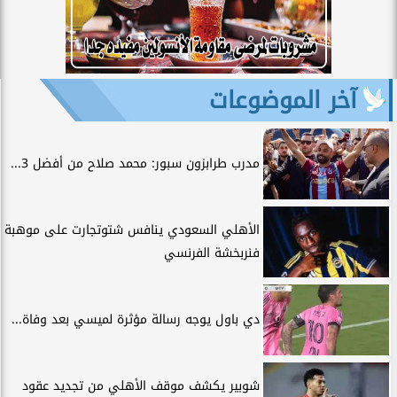
آخر الموضوعات
مدرب طرابزون سبور: محمد صلاح من أفضل 3...
الأهلي السعودي ينافس شتوتجارت على موهبة
فنربخشة الفرنسي
دي باول يوجه رسالة مؤثرة لميسي بعد وفاة...
شوبير يكشف موقف الأهلي من تجديد عقود