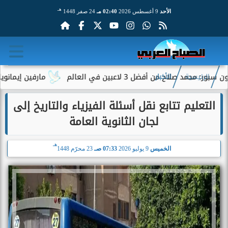
هـ
الأحد
9 أغسطس 2026
02:40 مـ
24 صفر 1448
اح من أفضل 3 لاعبين في العالم
مارفين إيمانويل.. سائ
الرئيسية
الأخبار
التعليم تتابع نقل أسئلة الفيزياء والتاريخ إلى
لجان الثانوية العامة
هـ
الخميس
9 يوليو 2026
07:33 صـ
23 محرّم 1448