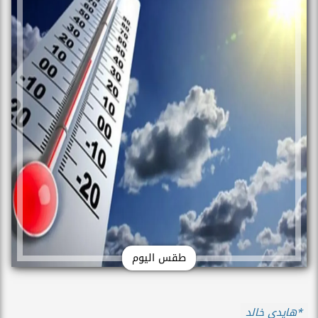
طقس اليوم
*هايدي خالد