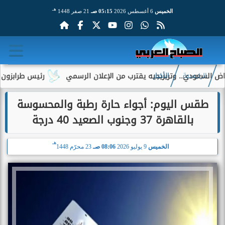
هـ
الخميس
6 أغسطس 2026
05:15 صـ
21 صفر 1448
دي.. وتريزيجيه يقترب من الإعلان الرسمي
رئيس طرابزون سبور يكشف
الرئيسية
الأخبار
طقس اليوم: أجواء حارة رطبة والمحسوسة
بالقاهرة 37 وجنوب الصعيد 40 درجة
هـ
الخميس
9 يوليو 2026
08:06 صـ
23 محرّم 1448