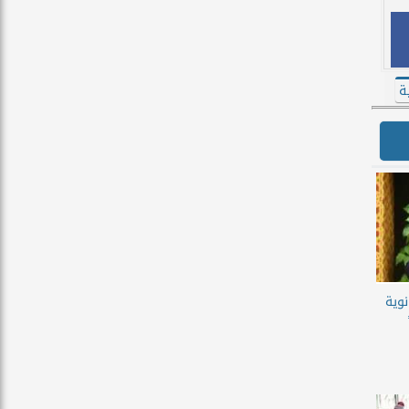
ة
نوية