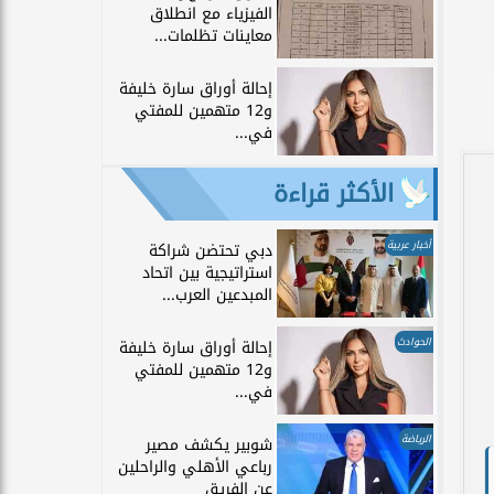
الفيزياء مع انطلاق
معاينات تظلمات...
إحالة أوراق سارة خليفة
و12 متهمين للمفتي
في...
الأكثر قراءة
أخبار عربية
دبي تحتضن شراكة
استراتيجية بين اتحاد
المبدعين العرب...
الحوادث
إحالة أوراق سارة خليفة
و12 متهمين للمفتي
في...
الرياضة
شوبير يكشف مصير
رباعي الأهلي والراحلين
عن الفريق