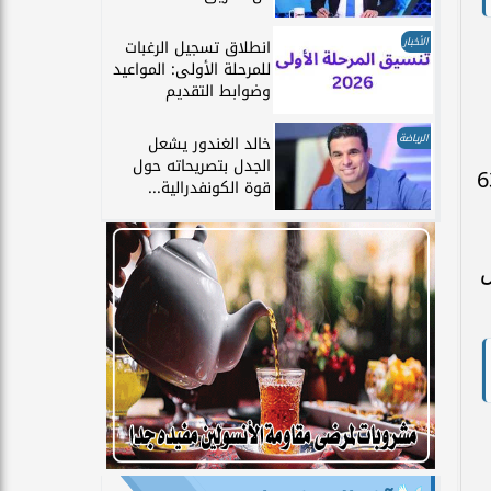
الأخبار
انطلاق تسجيل الرغبات
للمرحلة الأولى: المواعيد
وضوابط التقديم
الرياضة
خالد الغندور يشعل
الجدل بتصريحاته حول
366 طالبًا وطالبة، بينهم 45 ألفًا و633
قوة الكونفدرالية...
 حرص