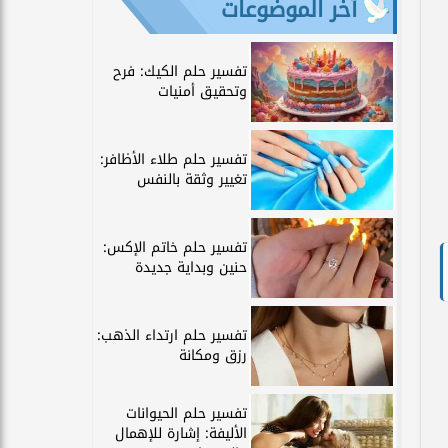
آخر الموضوعات
تفسير حلم الكيك: فرح
وتحقيق أمنيات
تفسير حلم طلاء الأظافر:
تغيير وثقة بالنفس
تفسير حلم خاتم الإكس:
حنين وبداية جديدة
تفسير حلم ارتداء الذهب:
رزق ومكانة
تفسير حلم الحيوانات
الأليفة: إشارة للإهمال