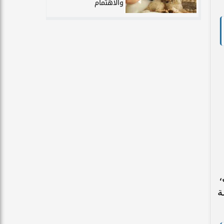
والاهتمام
،
ة