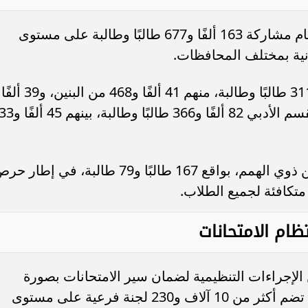
شهدت امتحانات الثانوية الأزهرية هذا العام مشاركة 163 ألفًا و677 طالبًا وطالبة على مستوى
وبلغ عدد طلاب القسم العلمي 81 ألفًا و311 طالبًا وطالبة، منهم 41 ألفًا و468 من البنين، و39 ألفًا
و843 من الفتيات، بينما بلغ عدد طلاب القسم الأدبي 82 ألفًا و
كما تقدم للامتحانات 246 طالبًا وطالبة من ذوي الهمم، بواقع 167 طالبًا و79 طالبة، في إطار
تكافئة لجميع الطلاب.
ظام الامتحانات
الإجراءات التنظيمية لضمان سير الامتحانات بصورة
منتظمة، حيث تم تجهيز 581 لجنة رئيسية تضم أكثر من 10 آلاف و230 لجنة فرعية على مستوى