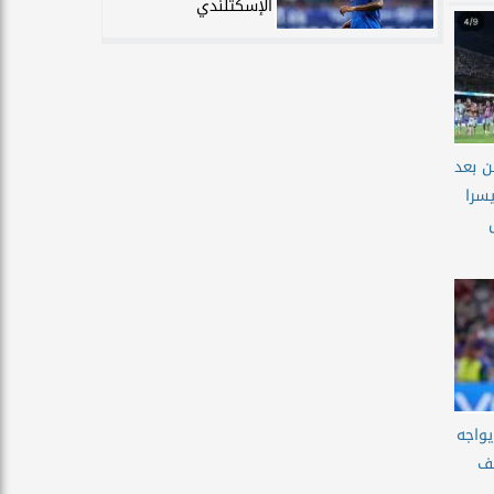
الإسكتلندي
ن بعد
يسرا
يواجه
ف