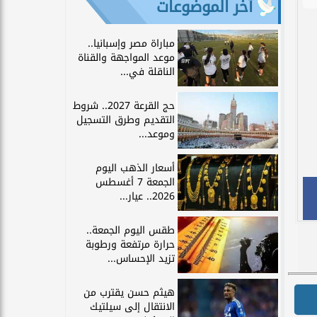
آخر الموضوعات
مباراة مصر وإسبانيا..
موعد المواجهة والقناة
الناقلة في...
حج القرعة 2027.. شروط
التقديم وطرق التسجيل
وموعد...
أسعار الذهب اليوم
الجمعة 7 أغسطس
2026.. عيار...
طقس اليوم الجمعة..
حرارة مرتفعة ورطوبة
تزيد الإحساس...
هيثم حسن يقترب من
الانتقال إلى سيلتيك