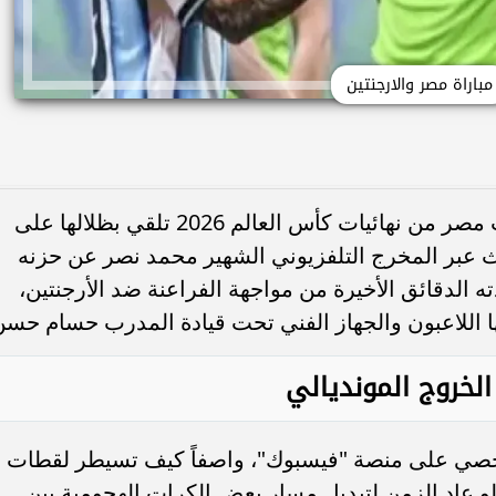
مباراة مصر والارجنتين
لا تزال أصداء الوداع الدراماتيكي لمنتخب مصر من نهائيات كأس العالم 2026 تلقي بظلالها على
ث عبر المخرج التلفزيوني الشهير محمد نصر عن حزنه
ته الدقائق الأخيرة من مواجهة الفراعنة ضد الأرجنتين،
 بها اللاعبون والجهاز الفني تحت قيادة المدرب حسام حسن
لخروج المونديالي
شخصي على منصة "فيسبوك"، واصفاً كيف تسيطر لقطات
 لو عاد الزمن لتبديل مسار بعض الكرات الهجومية بين