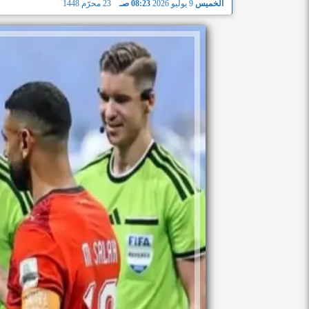
الخميس
9 يوليو 2026
08:23 صـ
23 محرّم 1448