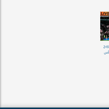
رويج
كأس