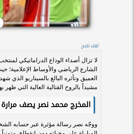
لقاء ناجح
الشارع الرياضي والأوساط الإعلامية؛ حي
العميق وتأثره البالغ بالسيناريو الذي شهد
مشيداً بالروح القتالية العالية التي ظهر
المخرج محمد نصر يصف مرارة ا
ووجّه نصر رسالة مؤثرة عبر حسابه ال
المباراة على مخيلته دون انقطاع، متمنياً