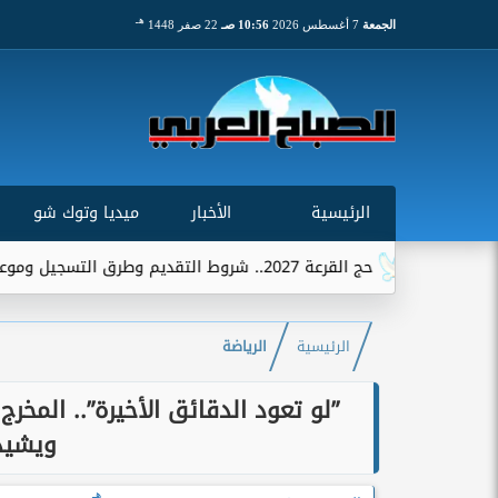
هـ
الجمعة
7 أغسطس 2026
10:56 صـ
22 صفر 1448
الرئيسية
الأخبار
ميديا وتوك شو
حج القرعة 2027.. شروط التقديم وطرق التسجيل وموعد استقبال الطلبات
الرئيسية
الرياضة
”لو تعود الدقائق الأخيرة”.. المخر
ويشيد
هـ