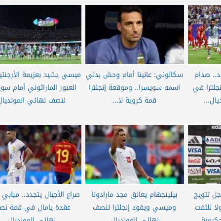
د.. صدام
سكالوني: عانينا أمام وحش بدني
ميسي يشيد بعزيمة الأرجنتي
نجلترا في
اسمه سويسرا.. وموقعة إنجلترا
العبور الماراثوني أمام سو
ال...
قمة كروية لا...
لنصف نهائي المونديال
جل تتويج
بيلينجهام يعانق مجد مارادونا
صراع الأجيال يتجدد.. مبابي 
لا نلتفت
وميسي ويقود إنجلترا لنصف
عقدة يامال في قمة نص
حكيمية
نهائي المونديال
نهائي المونديال