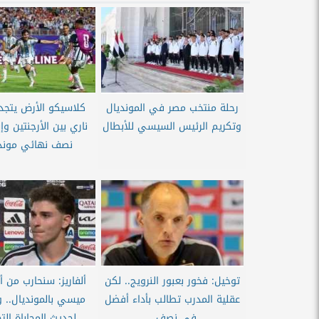
رحلة منتخب مصر في المونديال
كلاسيكو الأرض يتجد
وتكريم الرئيس السيسي للأبطال
ناري بين الأرجنتين وإ
نصف نهائي موندي
توخيل: فخور بعبور النرويج.. لكن
ألفاريز: سنحارب من أ
عقلية المدرب تطالب بأداء أفضل
ميسي بالمونديال.. و
في نصف...
لحديث المحاباة الت