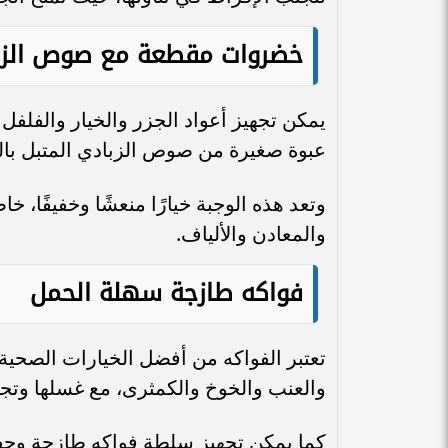
خضروات مقطعة مع صوص الزب
يمكن تجهيز أعواد الجزر والخيار والفلف
عبوة صغيرة من صوص الزبادي المتبل بالنع
وتعد هذه الوجبة خيارًا منعشًا وخفيفًا، خا
والمعادن والألياف.
فواكه طازجة سهلة الحمل
تعتبر الفواكه من أفضل الخيارات الصحية 
والعنب والخوخ والكمثرى، مع غسلها وتجف
كما يمكن تجهيز سلطة فواكه طازجة وحفظ