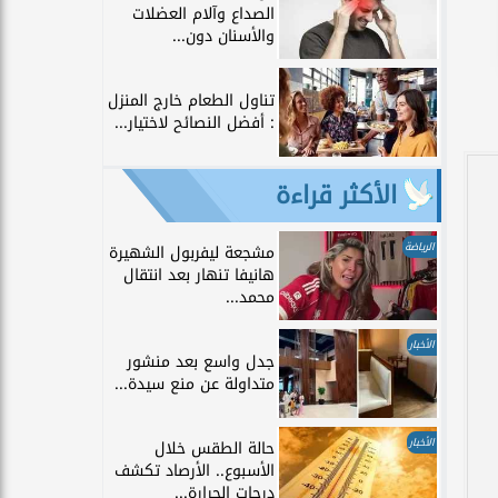
الصداع وآلام العضلات
والأسنان دون...
تناول الطعام خارج المنزل
: أفضل النصائح لاختيار...
الأكثر قراءة
الرياضة
مشجعة ليفربول الشهيرة
هانيفا تنهار بعد انتقال
محمد...
الأخبار
جدل واسع بعد منشور
متداولة عن منع سيدة...
الأخبار
حالة الطقس خلال
الأسبوع.. الأرصاد تكشف
درجات الحرارة...