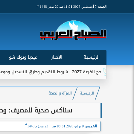
هـ
الجمعة
7 أغسطس 2026
11:01 صـ
22 صفر 1448
الرئيسية
الأخبار
ميديا وتوك شو
حج القرعة 2027.. شروط التقديم وطرق التسجيل وموعد استقبال الطلبات
الرئيسية
المرأة والصحة
سناكس صحية للمصيف: وصفا
هـ
الخميس
9 يوليو 2026
08:31 صـ
23 محرّم 1448