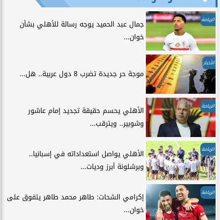
الرياضة
جمال عبد الحميد يوجه رسالة للأهلي بشأن
خوان...
الأخبار
موجة حر جديدة تضرب 8 دول عربية.. هل...
الرياضة
الأهلي يحسم حقيقة تجديد إمام عاشور
وشوبير.. ويترقب...
الرياضة
الأهلي يواصل استعداداته في إسبانيا..
وبرشلونة أبرز وديات...
الرياضة
إكرامي الشحات: طاهر محمد طاهر يتفوق على
خوان...