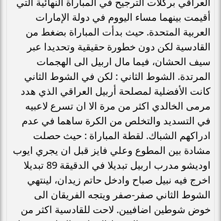
العراقي بركلات الترجيح في المباراة النهائية التي
أقيمت بينهما مساء اليووم في دولة الإمارات
العربية المتحدة. حيث بدأت المباراة بضغط من
القادسية لكن دون خطورة حقيقية وتحديدا عبر
سيف الحشان، فيما مال اربيل الى الهجمات
المرتدة. الشوط الثاني : لكن في الشوط الثاني
كانت الأفضلية لمصلحة أربيل العراقي الذي هدد
مرمى الخالدي اكثر من مرة الا ان تسرع لاعبيه
في التسديد والتخلص من الكرة ساهما في عدم
ادراكهم الشباك. لقطة المباراة : حيث حصلت
مشادة بين المطوع وعلي فايز قبل ان يجري ايوب
اوديشو مدرب اربيل تبديلا في الدقيقة 89 تبديلا
اخرج فيه نبيل صباح وادخل حاتم زيدان، لينتهي
الشوط الثاني صفر-صفر ويتجه الفريقان الى
خوض شوطين اضافيين. لاحت للقادسية اكثر من