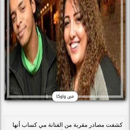
مى واوكا
كشفت مصادر مقربة من الفنانة مي كساب أنها