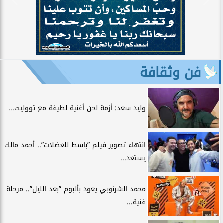
فن وثقافة
وليد سعد: أزمة لحن أغنية لطيفة مع تووليت...
انتهاء تصوير فيلم ”باسط للعضلات”.. أحمد مالك
يستعد...
محمد الشرنوبي يعود بألبوم ”بعد الليل”.. مرحلة
فنية...