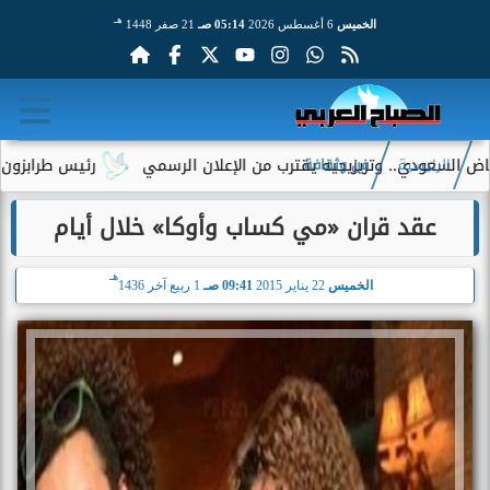
هـ
الخميس
6 أغسطس 2026
05:14 صـ
21 صفر 1448
سعودي.. وتريزيجيه يقترب من الإعلان الرسمي
رئيس طرابزون سبور ي
الرئيسية
فن وثقافة
عقد قران «مي كساب وأوكا» خلال أيام
هـ
الخميس
22 يناير 2015
09:41 صـ
1 ربيع آخر 1436