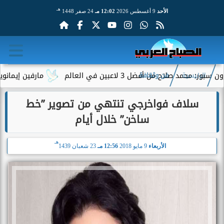
هـ
الأحد
9 أغسطس 2026
12:02 مـ
24 صفر 1448
 صلاح من أفضل 3 لاعبين في العالم
مارفين إيمانويل.. س
الرئيسية
فن وثقافة
سلاف فواخرجي تنتهي من تصوير ”خط
ساخن” خلال أيام
هـ
الأربعاء
9 مايو 2018
12:56 مـ
23 شعبان 1439