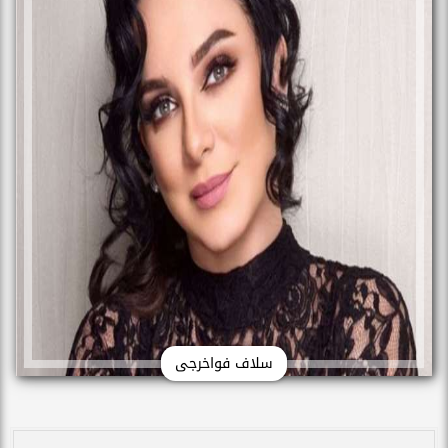
سلاف فواخرجى