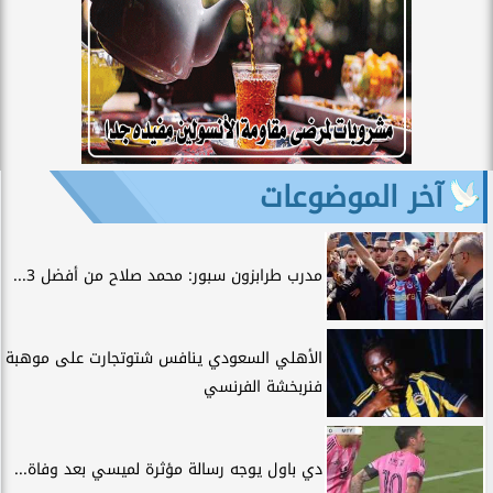
آخر الموضوعات
مدرب طرابزون سبور: محمد صلاح من أفضل 3...
الأهلي السعودي ينافس شتوتجارت على موهبة
فنربخشة الفرنسي
دي باول يوجه رسالة مؤثرة لميسي بعد وفاة...