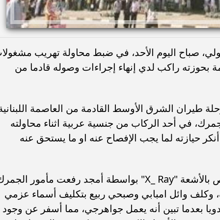
ي، صباح اليوم الأحد، في ضبط محاولة تهريب مشغولا
 بحوزته راكب لدي إنهاء إجراءات وصوله قادما من
حلة طيران الشرق الأوسط القادمة من العاصمة اللبنانية
مرك، في أحد الركاب من جنسية عربية اثناء محاولته
أنكر حيازته لما يجب الإفصاح عنه او ما يستحق عنه
وبتفتيش حقائب الراكب علي جهاز الفحص بالأشعة "X_ Ray" بواسطة أمجد رفعت مأمور الجم
وكلف وائل امبابي وصبحي ربيع بتكليف أسماء عزمي
يا بعدما تبين أنه يعمل جواهرجي، مما أسفر عن وجود