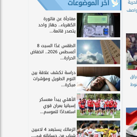
آخر الموضوعات
حرية
واصف
مفاجأة عن فاتورة
الكهرباء.. جهاز واحد
يتصدر قائمة...
الطقس غدًا السبت 8
أغسطس 2026.. انخفاض
الحرارة...
دراسة تكشف علاقة بين
راق
النوم الطويل ومؤشرات
قوط
مبكرة...
الأهلي يبدأ معسكر
إسبانيا بمران قوي
استعدادًا للموسم...
الزمالك يستبعد 4 لاعبين
شباب من حساباته في...