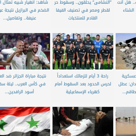
س 5 درجات.. هل أنت
”النشامى” يحلقون.. وسقوط حر
شاهد: انهيار شبيه تمثال ال
الشتاء
لقطر ومصر في تصنيف الفيفا
الضخم في البرازيل نتيجة ع
القادم للمنتخبات
عنيفة.. وتفاصيل...
عسكرية
راحة 3 أيام للزمالك استعداداً
نتيجة مباراة الجزائر ضد الع
دان: عطل
لحرس الحدود بعد السقوط أمام
في كأس العرب.. ليلة س
اقم...
كهرباء الإسماعيلية
أسود الرافدين...