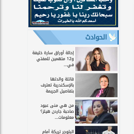
الحوادث
إحالة أوراق سارة خليفة
و12 متهمين للمفتي
في...
قاتلة والدتها
بالإسكندرية تعترف
بتفاصيل الجريمة
من هي منى عبود
صاحبة جاردن هيلز؟
معلومات...
البلوجر تريكة أمام