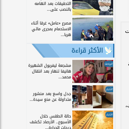
التحقيقات بعد اتهامه
بالنصب على...
مصرع «عامل» غرقا أثناء
الاستحمام بمجرى مائي
ت
هربا...
الأكثر قراءة
الرياضة
مشجعة ليفربول الشهيرة
هانيفا تنهار بعد انتقال
محمد...
الأخبار
جدل واسع بعد منشور
متداولة عن منع سيدة...
رك،
الأخبار
حالة الطقس خلال
الأسبوع.. الأرصاد تكشف
درجات الحرارة...