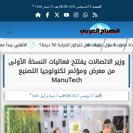
هـ
السبت
8 أغسطس 2026
10:50 صـ
23 صفر 1448
؟
الأهلي يبدأ معسكر إسبا
الرئيسية
الاقتصاد
وزير الاتصالات يفتتح فعاليات النسخة الأولى
من معرض ومؤتمر تكنولوجيا التصنيع
ManuTech
هـ
الأحد
27 نوفمبر 2022
05:03 مـ
3 جمادى أول 1444