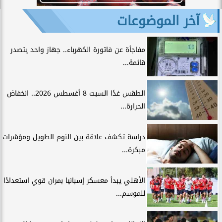
آخر الموضوعات
مفاجأة عن فاتورة الكهرباء.. جهاز واحد يتصدر
قائمة...
الطقس غدًا السبت 8 أغسطس 2026.. انخفاض
الحرارة...
دراسة تكشف علاقة بين النوم الطويل ومؤشرات
مبكرة...
الأهلي يبدأ معسكر إسبانيا بمران قوي استعدادًا
للموسم...