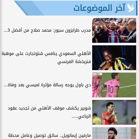
آخر الموضوعات
مدرب طرابزون سبور: محمد صلاح من أفضل 3...
الأهلي السعودي ينافس شتوتجارت على موهبة
فنربخشة الفرنسي
دي باول يوجه رسالة مؤثرة لميسي بعد وفاة...
شوبير يكشف موقف الأهلي من تجديد عقود
الرباعي.....
مارفين إيمانويل.. سائق توصيل وعامل محطة