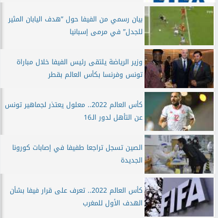
بيان رسمي من الفيفا حول ”هدف اليابان المثير
للجدل” في مرمى إسبانيا
وزير الرياضة يلتقى رئيس الفيفا خلال مباراة
تونس وفرنسا بكأس العالم بقطر
كأس العالم 2022.. معلول يعتذر لجماهير تونس
عن التأهل لدور الـ16
الصين تسجل تراجعا طفيفا في إصابات كورونا
الجديدة
كأس العالم 2022.. تعرف على قرار فيفا بشأن
الهدف الأول للمغرب