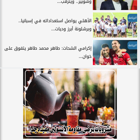
وشوبير.. ويترقب...
الرياضة
الأهلي يواصل استعداداته في إسبانيا..
وبرشلونة أبرز وديات...
الرياضة
إكرامي الشحات: طاهر محمد طاهر يتفوق على
خوان...