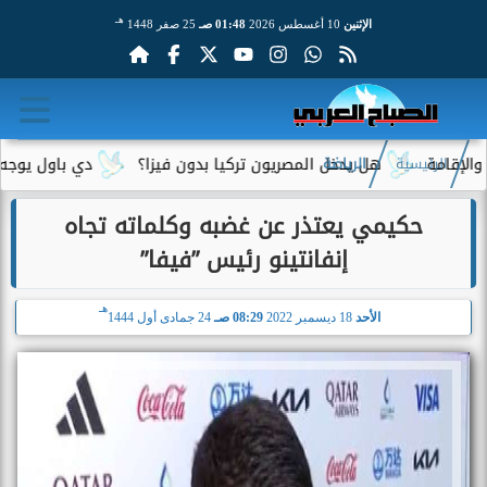
هـ
الإثنين
10 أغسطس 2026
01:48 صـ
25 صفر 1448
ة
هل يدخل المصريون تركيا بدون فيزا؟
دي باول يوجه رسالة 
الرئيسية
الرياضة
حكيمي يعتذر عن غضبه وكلماته تجاه
إنفانتينو رئيس ”فيفا”
هـ
الأحد
18 ديسمبر 2022
08:29 صـ
24 جمادى أول 1444