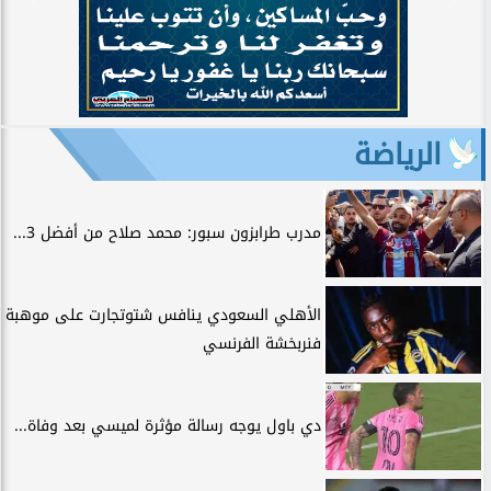
الرياضة
مدرب طرابزون سبور: محمد صلاح من أفضل 3...
الأهلي السعودي ينافس شتوتجارت على موهبة
فنربخشة الفرنسي
دي باول يوجه رسالة مؤثرة لميسي بعد وفاة...