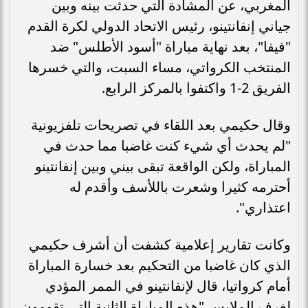
المغربي، عن المشادة التي حدثت بينه وبين
جياني إنفانتينو، رئيس الاتحاد الدولي لكرة القدم
"فيفا"، بعد نهاية مباراة "أسود الأطلس" ضد
المنتخب الكرواتي، مساء السبت، والتي خسرها
الفريق 2-1 واكتفوا بالمركز الرابع.
وقال حكيمي بعد اللقاء في تصريحات تلفزيونية
"لم يحدث أي شيء كنت غاضبا مما حدث في
المباراة، ولكن الواقعة تبقى بيني وبين إنفانتينو
أحترمه كثيرا وشعرت باللأسف وأقدم له
اعتذاري".
وكانت تقارير إعلامية كشفت أن أشرف حكيمي
الذي كان غاضبا من التحكيم بعد خسارة المباراة
أمام كرواتيا، قال لإنفانتينو في الممر المؤدي
لغرف الملابس "هذه المباراة الثانية التي تقومون