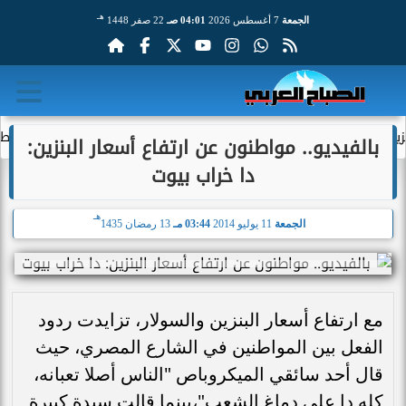
هـ
الجمعة
7 أغسطس 2026
04:01 صـ
22 صفر 1448
لحوكمة الرقمية العالمية ضمن مشاورات «IGF...
خوان بيزيرا يطلب ا
بالفيديو.. مواطنون عن ارتفاع أسعار البنزين:
دا خراب بيوت
هـ
الجمعة
11 يوليو 2014
03:44 مـ
13 رمضان 1435
مع ارتفاع أسعار البنزين والسولار، تزايدت ردود
الفعل بين المواطنين في الشارع المصري، حيث
قال أحد سائقي الميكروباص "الناس أصلا تعبانه،
كله دا علي دماغ الشعب"،بينما قالت سيدة كبيرة