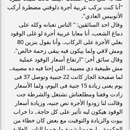
"أنا كنت بركب عربية أجرة دلوقتي مضطرة أركب
الأتوبيس العادي".
وقال احد السائقين: " الناس تعبانه وكله على
دماغ الشعب، أنا معايا عربية أجرة لو غلى الوقود
بغلي الأجرة على الركاب.. وأنا بفول بنزين 80
ومش لاقي ولما بيكون فيه يبقى زحمة خالص".
وقال سائق أخر: "ارتفاع أسعار الوقود عملية
مش طبيعية دي مصيبة.. اللي إحنا فيه ده مصيبة..
لما صفيحة الجاز كانت 22 جنبية وتوصل 37 فى
يوم يعنى زيادة 15 جنية فى اليوم، ولما الأسعار
زادت وقفنا ومطلعناش نشتغل والشرطة جت
وقالت لنا زودوا الأجرة نص جنيه، وزيادة أسعار
الوقود هيكون ليه تأثير على كل حاجة.. دا خراب
بيوت والزيادة والتوقيت مع بعض كان خطاء من
الحكومة... ارحمونا شوية وارحموا الناس الغلابة