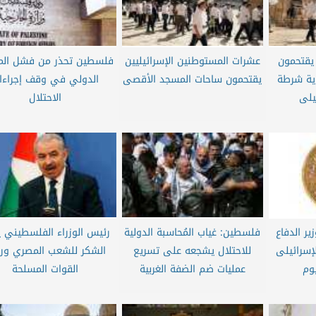
يقتحمون
عشرات المستوطنين الإسرائيليين
فلسطين تحذر من فشل الم
اية شرطة
يقتحمون ساحات المسجد الأقصى
الدولي في وقف إجراءا
يلى
الاحتلال
ر الدفاع
فلسطين: غياب المُحاسبة الدولية
رئيس الوزراء الفلسطيني 
لإسرائيلى
للاحتلال يشجعه على تسريع
الشكر للشعب المصري ور
وم
عمليات ضم الضفة الغربية
القوات المسلحة