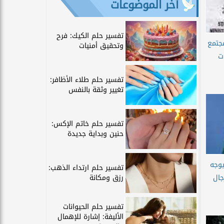
آخر الموضوعات
تفسير حلم الكيك: فرح
جتمع
وتحقيق أمنيات
ت
تفسير حلم طلاء الأظافر:
تغيير وثقة بالنفس
تفسير حلم خاتم الإكس:
حنين وبداية جديدة
يوجه
تفسير حلم ارتداء الذهب:
رزق ومكانة
جال
تفسير حلم الحيوانات
الأليفة: إشارة للإهمال