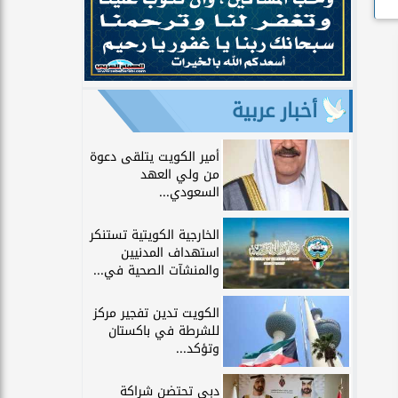
أخبار عربية
أمير الكويت يتلقى دعوة
من ولي العهد
السعودي...
الخارجية الكويتية تستنكر
استهداف المدنيين
والمنشآت الصحية في...
الكويت تدين تفجير مركز
للشرطة في باكستان
وتؤكد...
دبي تحتضن شراكة