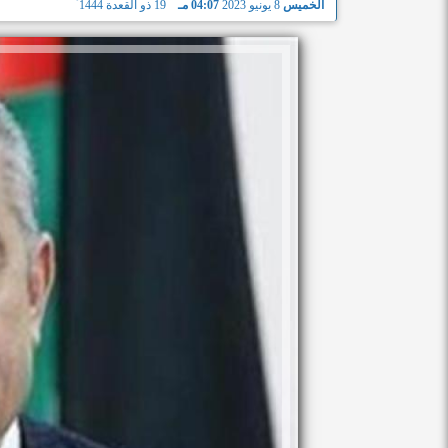
الخميس
8 يونيو 2023
04:07 مـ
19 ذو القعدة 1444