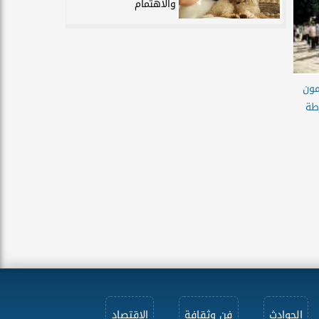
والاهتمام
مون
طة
الحوادث
فن وثقافة
الاقتصاد