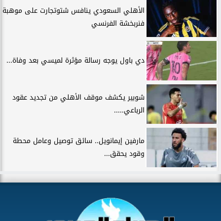
الأهلي السعودي ينافس شتوتجارت على موهبة
فنربخشة الفرنسي
دي باول يوجه رسالة مؤثرة لميسي بعد وفاة...
شوبير يكشف موقف الأهلي من تجديد عقود
الرباعي.....
مارفين إيمانويل.. سائق توصيل وعامل محطة
وقود يحقق...