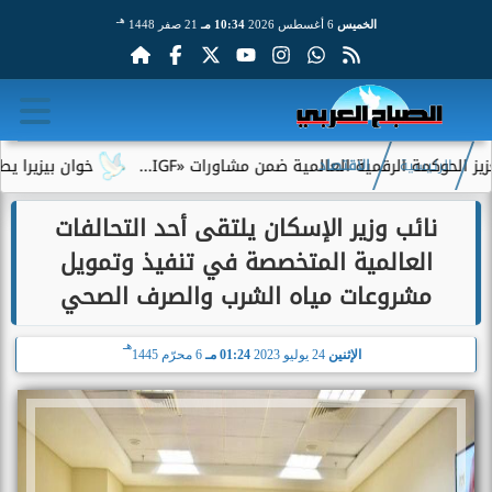
هـ
الخميس
6 أغسطس 2026
10:34 مـ
21 صفر 1448
الرقمية العالمية ضمن مشاورات «IGF...
خوان بيزيرا يطلب الرحيل 
الرئيسية
الاقتصاد
نائب وزير الإسكان يلتقى أحد التحالفات
العالمية المتخصصة في تنفيذ وتمويل
مشروعات مياه الشرب والصرف الصحي
هـ
الإثنين
24 يوليو 2023
01:24 مـ
6 محرّم 1445